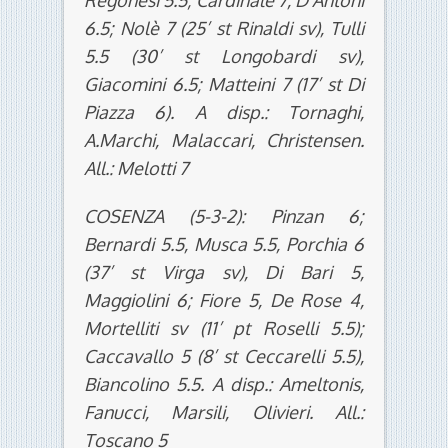
Regonesi 5.5; Cardinale 7, D’Antoni
6.5; Nolè 7 (25’ st Rinaldi sv), Tulli
5.5 (30’ st Longobardi sv),
Giacomini 6.5; Matteini 7 (17’ st Di
Piazza 6). A disp.: Tornaghi,
A.Marchi, Malaccari, Christensen.
All.: Melotti 7
COSENZA (5-3-2): Pinzan 6;
Bernardi 5.5, Musca 5.5, Porchia 6
(37’ st Virga sv), Di Bari 5,
Maggiolini 6; Fiore 5, De Rose 4,
Mortelliti sv (11’ pt Roselli 5.5);
Caccavallo 5 (8’ st Ceccarelli 5.5),
Biancolino 5.5. A disp.: Ameltonis,
Fanucci, Marsili, Olivieri. All.:
Toscano 5