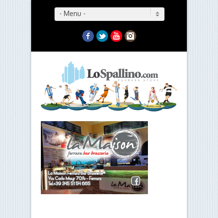
- Menu -
Facebook
Twitter
YouTube
Instagram