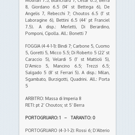
Molinari 7.5, Blanchard 7, Cesar 6.5; Berra
8, Giordano 6.5 (14’ st Bettega 6), De
Angelis 7, Rebecchi 7; Choutos 6.5 (1’ st
Laboragine 6), Bettini 6.5 (44’ pt Franciel
7.5). A disp.: Merletti, Di Berardino,
Pomponi, Cipolla. All.: Bonetti 7
FOGGIA (4-4-1-1): Bindi 7; Carbone 5, Cuomo
5, Goretti 5, Micco 5.5; Di Roberto 5 (22’ st
Caraccio 5), Velardi 5 (1’ st Mattioli 5),
D’Amico 5, Mancino 6.5; Trezzi 6.5;
Salgado 5 (8’ st Ferrari 5). A disp.: Milan,
Sgambato, Burzigotti, Quadrini. All.: Porta
5
ARBITRO: Massa di Imperia 8
RETI: pt 2’ Choutos; st 5’ Berra
PORTOGRUARO: 1 – TARANTO: 0
PORTOGRUARO (4-3-1-2): Rossi 6; D’Alterio