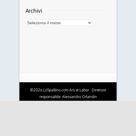
Archivi
Archivi
©2026 LoSpallino.com Ars et Labor · Direttore
responsabile: Alessandro Orlandin
Testata giornalistica online - Autorizzazione del
Tribunale di Ferrara n.10 del 4/10/2010 · Per
contatti:
info@lospallino.com
Credits:
OBST | creative works