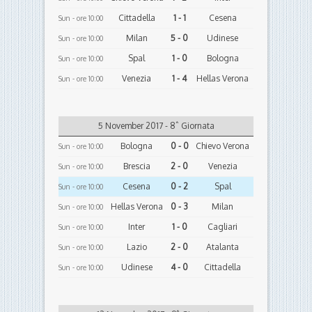
Cittadella
1 - 1
Cesena
Sun - ore 10:00
Milan
5 - 0
Udinese
Sun - ore 10:00
Spal
1 - 0
Bologna
Sun - ore 10:00
Venezia
1 - 4
Hellas Verona
Sun - ore 10:00
5 November 2017 - 8ˆ Giornata
Bologna
0 - 0
Chievo Verona
Sun - ore 10:00
Brescia
2 - 0
Venezia
Sun - ore 10:00
Cesena
0 - 2
Spal
Sun - ore 10:00
Hellas Verona
0 - 3
Milan
Sun - ore 10:00
Inter
1 - 0
Cagliari
Sun - ore 10:00
Lazio
2 - 0
Atalanta
Sun - ore 10:00
Udinese
4 - 0
Cittadella
Sun - ore 10:00