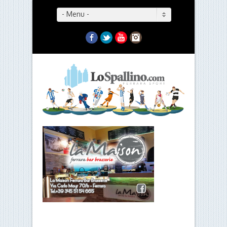
- Menu -
Facebook
Twitter
YouTube
Instagram