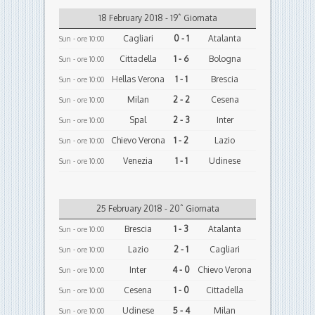
18 February 2018 - 19ˆ Giornata
Cagliari
0 - 1
Atalanta
Sun - ore 10:00
Cittadella
1 - 6
Bologna
Sun - ore 10:00
Hellas Verona
1 - 1
Brescia
Sun - ore 10:00
Milan
2 - 2
Cesena
Sun - ore 10:00
Spal
2 - 3
Inter
Sun - ore 10:00
Chievo Verona
1 - 2
Lazio
Sun - ore 10:00
Venezia
1 - 1
Udinese
Sun - ore 10:00
25 February 2018 - 20ˆ Giornata
Brescia
1 - 3
Atalanta
Sun - ore 10:00
Lazio
2 - 1
Cagliari
Sun - ore 10:00
Inter
4 - 0
Chievo Verona
Sun - ore 10:00
Cesena
1 - 0
Cittadella
Sun - ore 10:00
Udinese
5 - 4
Milan
Sun - ore 10:00