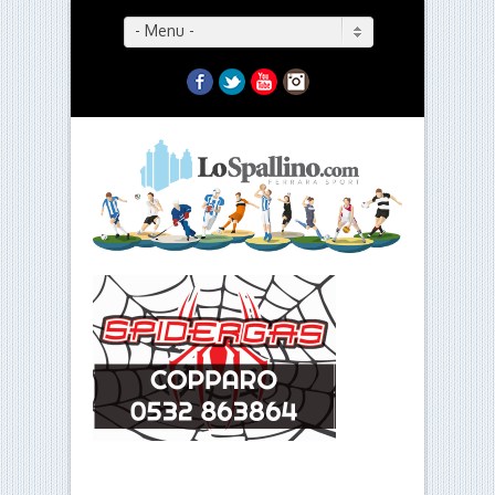
- Menu -
Facebook
Twitter
YouTube
Instagram