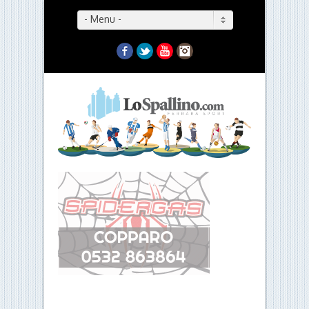
- Menu -
Facebook
Twitter
YouTube
Instagram