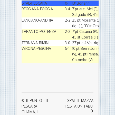
SPAL-PESCARA
0-1
13′ Bonanni
REGGIANA-FOGGIA
3-4
7’pt aut. Mei (F), 37’pt Ross
Salgado (F), 4’st Alessi (R)
LANCIANO-ANDRIA
2-2
25’pt Morante (L), 49’pt P
rig. (L), 33’st Ottobre (A)
TARANTO-POTENZA
2-2
7’pt Catania (P), 34’st Meza
45’st Correa (T)
TERNANA-RIMINI
3-0
27’pt e 46’pt rig. Tozzi B
VERONA-PESCINA
5-1
10’pt Berrettoni (V), 17’pt 
(V), 45’pt Pensalfini (V), 2
Colombo (V)
IL PUNTO – IL
SPAL, IL MAZZA
PESCARA
RESTA UN TABU’
CHIAMA, IL