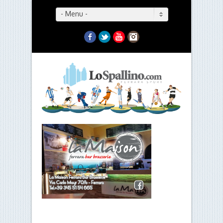
- Menu -
Facebook
Twitter
YouTube
Instagram