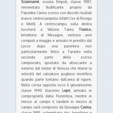
Sciannamè
, scuola Empoli, classe 1987,
reinventato fludificante proprio da
Palumbo l’anno scorso con discreti risultati
(nasce centrocampista infatti l’ex di Rovigo
e Melfi). A centrocampo, sulla destra
toccherà a Vittorio Tateo
Triarico
,
brindisino di Mesagne, ventuno anni
compiuti a maggio e arrivato in prestito dal
Lecce dopo una parentesi non
particolarmente felice a Taranto nella
seconda parte dello scorso
campionato, spostato da attaccante a
esterno dal mister di Venosa che ritiene la
velocità del calciatore pugliese mortifera
quando parte lontano dall’area di rigore.
Nella corsia opposta ecco il giovanissimo
classe 1990 Giacomo
Lepri
, arrivato in
comproprietà dalla Fiorentina, mentre in
mezzo al campo il tandem in mezzo al
campo sarà composto da Giuseppe
Casisa
,
classe 1985, palermitano doc, brevilineo e