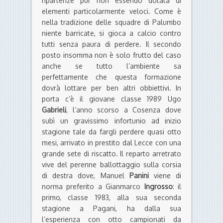
ripartenze pur non essendo dotata di
elementi particolarmente veloci. Come è
nella tradizione delle squadre di Palumbo
niente barricate, si gioca a calcio contro
tutti senza paura di perdere. Il secondo
posto insomma non è solo frutto del caso
anche se tutto l’ambiente sa
perfettamente che questa formazione
dovrà lottare per ben altri obbiettivi. In
porta c’è il giovane classe 1989 Ugo
Gabrieli
, l’anno scorso a Cosenza dove
subì un gravissimo infortunio ad inizio
stagione tale da fargli perdere quasi otto
mesi, arrivato in prestito dal Lecce con una
grande sete di riscatto. Il reparto arretrato
vive del perenne ballottaggio sulla corsia
di destra dove, Manuel
Panini
viene di
norma preferito a Gianmarco
Ingrosso
: il
primo, classe 1983, alla sua seconda
stagione a Pagani, ha dalla sua
l’esperienza con otto campionati da