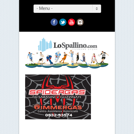
- Menu -
Facebook
Twitter
YouTube
Instagram