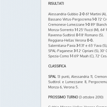
RISULTATI
Alessandria-Gubbio
2-0
61′ Martini (A),
Bassano Virtus-Pergocrema
1-0
72′ Cro
Cremonese-Lumezzane
1-0
89′ Bianchi
Monza-Sorrento
1-1
25′ Fiuzzi (M), 64′ 
Ravenna-Sudtirol
0-1
8′ Romano (S).
Reggiana-Hellas Verona
0-0.
Salernitana-Pavia
3-1
31′ e 65′ Fava (S),
SPAL-Paganese
3-1
2′ Cipriani (S), 30′ 
Spezia-Como
1-1
69′ Maah (C), 72′ Cesa
CLASSIFICA
SPAL
13 punti, Alessandria 11, Cremo
Sudtirol e Lumezzane 8, Pergocrema
Monza 6, Verona 5.
PROSSIMO TURNO
(3 ottobre 2010)