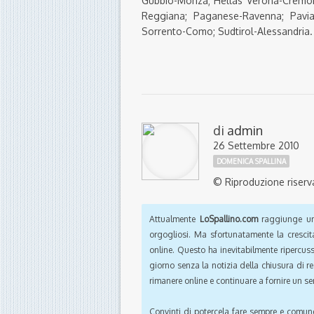
Gubbio-Monza; Hellas Verona-Cremone
Reggiana; Paganese-Ravenna; Pavia-
Sorrento-Como; Sudtirol-Alessandria.
di
admin
26 Settembre 2010
DOMENICA SPALLINA
© Riproduzione riserv
Attualmente
LoSpallino.com
raggiunge un 
orgogliosi. Ma sfortunatamente la crescit
online. Questo ha inevitabilmente ripercus
giorno senza la notizia della chiusura di r
rimanere online e continuare a fornire un ser
Convinti di potercela fare sempre e comun