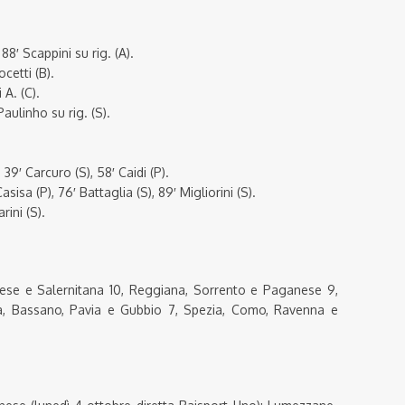
 88′ Scappini su rig. (A).
cetti (B).
 A. (C).
Paulinho su rig. (S).
 39′ Carcuro (S), 58′ Caidi (P).
Casisa (P), 76′ Battaglia (S), 89′ Migliorini (S).
rini (S).
nese e Salernitana 10, Reggiana, Sorrento e Paganese 9,
, Bassano, Pavia e Gubbio 7, Spezia, Como, Ravenna e