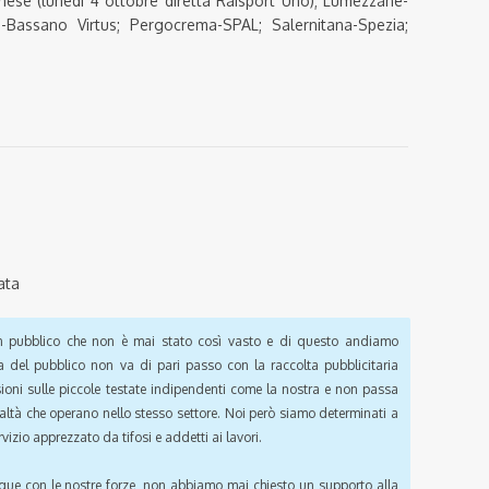
se (lunedì 4 ottobre diretta Raisport Uno); Lumezzane-
Bassano Virtus; Pergocrema-SPAL; Salernitana-Spezia;
ata
pubblico che non è mai stato così vasto e di questo andiamo
a del pubblico non va di pari passo con la raccolta pubblicitaria
sioni sulle piccole testate indipendenti come la nostra e non passa
ealtà che operano nello stesso settore. Noi però siamo determinati a
vizio apprezzato da tifosi e addetti ai lavori.
que con le nostre forze, non abbiamo mai chiesto un supporto alla