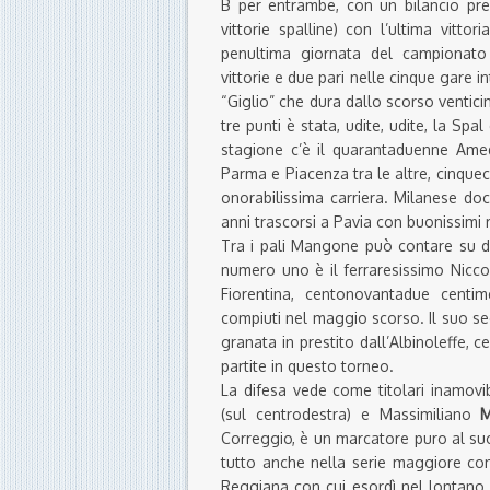
B per entrambe, con un bilancio pres
vittorie spalline) con l’ultima vitt
penultima giornata del campionat
vittorie e due pari nelle cinque gare i
“Giglio” che dura dallo scorso ventici
tre punti è stata, udite, udite, la Sp
stagione c’è il quarantaduenne Am
Parma e Piacenza tra le altre, cinquec
onorabilissima carriera. Milanese doc
anni trascorsi a Pavia con buonissimi ri
Tra i pali Mangone può contare su due
numero uno è il ferraresissimo Nicc
Fiorentina, centonovantadue centim
compiuti nel maggio scorso. Il suo seco
granata in prestito dall’Albinoleffe, 
partite in questo torneo.
La difesa vede come titolari inamovib
(sul centrodestra) e Massimiliano
Correggio, è un marcatore puro al su
tutto anche nella serie maggiore con
Reggiana con cui esordì nel lontano 1