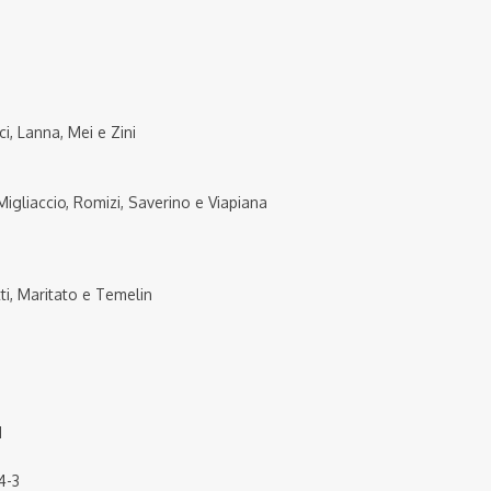
i, Lanna, Mei e Zini
 Migliaccio, Romizi, Saverino e Viapiana
tti, Maritato e Temelin
1
4-3