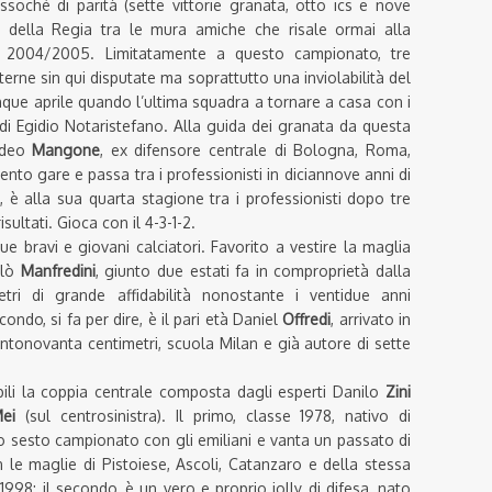
soché di parità (sette vittorie granata, otto ics e nove
oria della Regia tra le mura amiche che risale ormai alla
o 2004/2005. Limitatamente a questo campionato, tre
nterne sin qui disputate ma soprattutto una inviolabilità del
nque aprile quando l’ultima squadra a tornare a casa con i
al di Egidio Notaristefano. Alla guida dei granata da questa
edeo
Mangone
, ex difensore centrale di Bologna, Roma,
ento gare e passa tra i professionisti in diciannove anni di
, è alla sua quarta stagione tra i professionisti dopo tre
sultati. Gioca con il 4-3-1-2.
 bravi e giovani calciatori. Favorito a vestire la maglia
olò
Manfredini
, giunto due estati fa in comproprietà dalla
etri di grande affidabilità nonostante i ventidue anni
ndo, si fa per dire, è il pari età Daniel
Offredi
, arrivato in
centonovanta centimetri, scuola Milan e già autore di sette
ili la coppia centrale composta dagli esperti Danilo
Zini
Mei
(sul centrosinistra). Il primo, classe 1978, nativo di
o sesto campionato con gli emiliani e vanta un passato di
 le maglie di Pistoiese, Ascoli, Catanzaro e della stessa
998; il secondo, è un vero e proprio jolly di difesa, nato