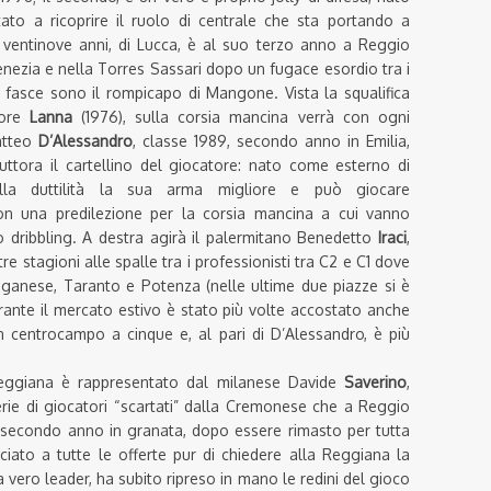
tato a ricoprire il ruolo di centrale che sta portando a
 ventinove anni, di Lucca, è al suo terzo anno a Reggio
enezia e nella Torres Sassari dopo un fugace esordio tra i
e fasce sono il rompicapo di Mangone. Vista la squalifica
atore
Lanna
(1976), sulla corsia mancina verrà con ogni
atteo
D’Alessandro
, classe 1989, secondo anno in Emilia,
ttora il cartellino del giocatore: nato come esterno di
ella duttilità la sua arma migliore e può giocare
con una predilezione per la corsia mancina a cui vanno
dribbling. A destra agirà il palermitano Benedetto
Iraci
,
re stagioni alle spalle tra i professionisti tra C2 e C1 dove
Paganese, Taranto e Potenza (nelle ultime due piazze si è
rante il mercato estivo è stato più volte accostato anche
n centrocampo a cinque e, al pari di D’Alessandro, è più
Reggiana è rappresentato dal milanese Davide
Saverino
,
serie di giocatori “scartati” dalla Cremonese che a Reggio
 secondo anno in granata, dopo essere rimasto per tutta
ciato a tutte le offerte pur di chiedere alla Reggiana la
 vero leader, ha subito ripreso in mano le redini del gioco