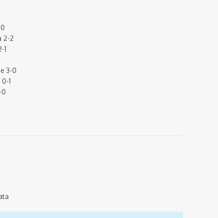
-0
 2-2
-1
e 3-0
 0-1
-0
ata