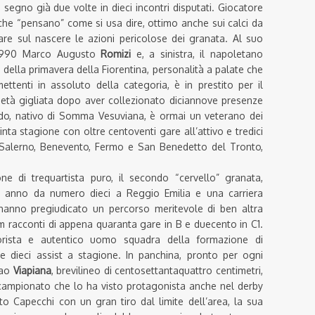
egno già due volte in dieci incontri disputati. Giocatore
 che “pensano” come si usa dire, ottimo anche sui calci da
re sul nascere le azioni pericolose dei granata. Al suo
e 1990 Marco Augusto
Romizi
e, a sinistra, il napoletano
no della primavera della Fiorentina, personalità a palate che
ttenti in assoluto della categoria, è in prestito per il
età gigliata dopo aver collezionato diciannove presenze
ondo, nativo di Somma Vesuviana, è ormai un veterano dei
inta stagione con oltre centoventi gare all’attivo e tredici
 Salerno, Benevento, Fermo e San Benedetto del Tronto,
ne di trequartista puro, il secondo “cervello” granata,
to anno da numero dieci a Reggio Emilia e una carriera
 hanno pregiudicato un percorso meritevole di ben altra
m racconti di appena quaranta gare in B e duecento in C1.
gorista e autentico uomo squadra della formazione di
 dieci assist a stagione. In panchina, pronto per ogni
iao
Viapiana
, brevilineo di centosettantaquattro centimetri,
o campionato che lo ha visto protagonista anche nel derby
to Capecchi con un gran tiro dal limite dell’area, la sua