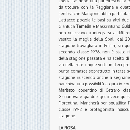
specialità: dopo una parentesi nella 
da titolare con la Reggiana e quat
sembra che Mangone abbia particolare f
L’attacco poggia le basi su altri du
Gianluca
Temelin
e Massimiliano
Guid
non riuscivano a integrarsi a differ
vestito la maglia della Spal dal 
stagione travagliata in Emilia; sin qu
secondo, classe 1976, non è stato r
della stagione passata e ha scelto di 
via della rete cinque volte in dieci pr
punta comasca soprattutto in terza se
stagione riuscendo anche a segnarne
panchina una possibilità a gara in co
Maritato
, cosentino di Cetraro, cl
Giulianova e già due gol invece quest
Fiorentina. Mancherà per squalifica 
classe 1992 e protagonista indisc
stagione.
LA ROSA