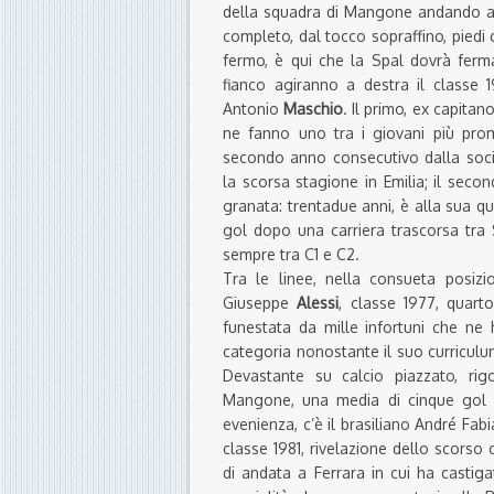
della squadra di Mangone andando a s
completo, dal tocco sopraffino, piedi
fermo, è qui che la Spal dovrà ferma
fianco agiranno a destra il class
Antonio
Maschio
. Il primo, ex capita
ne fanno uno tra i giovani più prome
secondo anno consecutivo dalla soci
la scorsa stagione in Emilia; il sec
granata: trentadue anni, è alla sua qu
gol dopo una carriera trascorsa tra
sempre tra C1 e C2.
Tra le linee, nella consueta posizio
Giuseppe
Alessi
, classe 1977, quar
funestata da mille infortuni che ne
categoria nonostante il suo curriculu
Devastante su calcio piazzato, ri
Mangone, una media di cinque gol e
evenienza, c’è il brasiliano André Fab
classe 1981, rivelazione dello scors
di andata a Ferrara in cui ha castiga