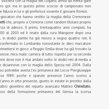
B svizzera con la maglia del Lugano, arriva da trenta gare
tro gol ma in questo primo scorcio di campionato non
iducia in lui e gli preferisce sovente il giovane Romizi.
e giocatori che hanno vestito la maglia della Cremonese:
etti
che, proprio a Cremona come tandem titolare proprio
enza di adesso. Il primo, trentaquattro anni compiuti, ha
2000 al 2003 ed è rinato dalla cura Mangone dopo una
i, in dodici partite ha già messo a segno quattro reti. Il
iconfermato in Lombardia nonostante le dieci marcature
rimettersi in gioco a Reggio Emilia dove ha già trovato la
esenze, mica male: carriera di tutto rispetto per la seconda
rie dove non è mai andato sotto le dodici reti di media a
 diciannove con la maglia dello Spezia nel 2004. Dalla
rso potrebbe averla l’ex primavera del Lecce Piergiuseppe
asse 1989, poche e sparute presenze l’anno scorso a
’anno in otto presenze, giunto in estate in prestito dalla
l’altro gioiellino del reparto avanzato Matteo
Chinellato
,
usso della formazione primavera del Genoa la scorsa