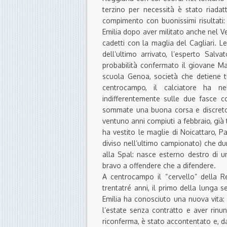
terzino per necessità è stato riadat
compimento con buonissimi risultati:
Emilia dopo aver militato anche nel V
cadetti con la maglia del Cagliari. L
dell’ultimo arrivato, l’esperto Salv
probabilità confermato il giovane M
scuola Genoa, società che detiene tu
centrocampo, il calciatore ha n
indifferentemente sulle due fasce 
sommate una buona corsa e discreto 
ventuno anni compiuti a febbraio, già t
ha vestito le maglie di Noicattaro, 
diviso nell’ultimo campionato) che du
alla Spal: nasce esterno destro di u
bravo a offendere che a difendere.
A centrocampo il “cervello” della 
trentatré anni, il primo della lunga 
Emilia ha conosciuto una nuova vita:
l’estate senza contratto e aver rinun
riconferma, è stato accontentato e, da