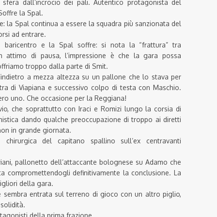
 sfera dall’incrocio dei pali. Autentico protagonista del
Soffre la Spal.
e: la Spal continua a essere la squadra più sanzionata del
rsi ad entrare.
baricentro e la Spal soffre: si nota la “frattura” tra
 attimo di pausa, l’impressione è che la gara possa
offriamo troppo dalla parte di Smit.
ndietro a mezza altezza su un pallone che lo stava per
ra di Viapiana e successivo colpo di testa con Maschio.
ero uno.
Che occasione per la Reggiana!
o, che soprattutto con Iraci e Romizi lungo la corsia di
stica dando qualche preoccupazione di troppo ai diretti
non in grande giornata.
chirurgica del capitano spallino sull’ex centravanti
priani, pallonetto dell’attaccante bolognese su Adamo che
uta compromettendogli definitivamente la conclusione. La
gliori della gara.
 sembra entrata sul terreno di gioco con un altro piglio,
solidità.
tagonisti della prima frazione.