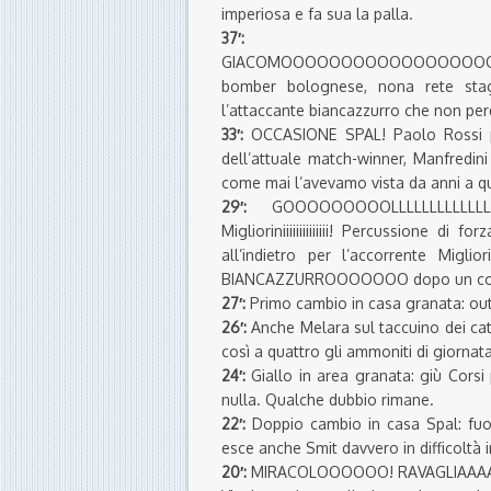
imperiosa e fa sua la palla.
37′:
GIACOMOOOOOOOOOOOOOOOOOOOO CIPRIAN
bomber bolognese, nona rete stag
l’attaccante biancazzurro che non pe
33′:
OCCASIONE SPAL! Paolo Rossi pe
dell’attuale match-winner, Manfredini
come mai l’avevamo vista
da anni a q
29′:
GOOOOOOOOOLLLLLLLLLL
Miglioriniiiiiiiiiiiiii! Percussione d
all’indietro per l’accorrente Migli
BIANCAZZURROOOOOOO dopo un contro
27′:
Primo cambio in casa granata: out
26′:
Anche Melara sul taccuino dei catt
così a quattro gli ammoniti di giorna
24′:
Giallo in area granata: giù Corsi
nulla. Qualche dubbio rimane.
22′:
Doppio cambio in casa Spal: fuo
esce anche Smit davvero in difficoltà 
20′:
MIRACOLOOOOOO! RAVAGLIAAAAAA! 