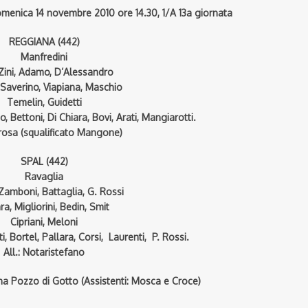
domenica 14 novembre 2010 ore 14.30, 1/A 13a giornata
REGGIANA (442)
Manfredini
, Zini, Adamo, D’Alessandro
 Saverino, Viapiana, Maschio
Temelin, Guidetti
io, Bettoni, Di Chiara, Bovi, Arati, Mangiarotti.
erosa (squalificato Mangone)
SPAL (442)
Ravaglia
 Zamboni, Battaglia, G. Rossi
a, Migliorini, Bedin, Smit
Cipriani, Meloni
i, Bortel, Pallara, Corsi, Laurenti, P. Rossi.
All.: Notaristefano
ona Pozzo di Gotto (Assistenti: Mosca e Croce)