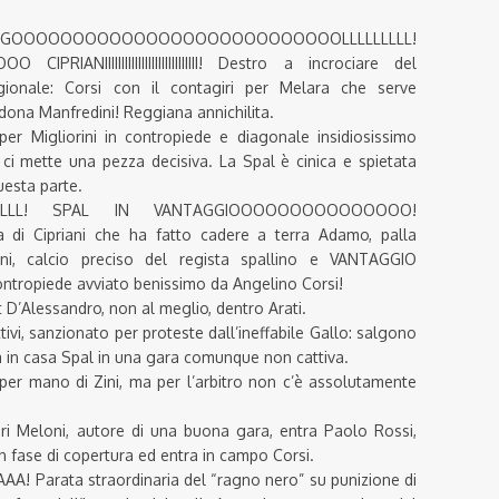
GOOOOOOOOOOOOOOOOOOOOOOOOOOOLLLLLLLLL!
IIIIIIIIIIIIIIIIIIIIIIIIIIII! Destro a incrociare del
ionale: Corsi con il contagiri per Melara che serve
rdona Manfredini!
Reggiana annichilita.
r Migliorini in contropiede e diagonale insidiosissimo
 ci mette una pezza decisiva. La Spal è cinica e spietata
uesta parte.
LLLLLL! SPAL IN VANTAGGIOOOOOOOOOOOOOOO!
i forza di Cipriani che ha fatto cadere a terra Adamo, palla
orini, calcio preciso del regista spallino e VANTAGGIO
piede avviato benissimo da Angelino Corsi!
 D’Alessandro, non al meglio, dentro Arati.
ivi, sanzionato per proteste dall’ineffabile Gallo: salgono
ta in casa Spal in una gara comunque non cattiva.
 per mano di Zini, ma per l’arbitro non c’è assolutamente
ri Meloni, autore di una buona gara, entra Paolo Rossi,
in fase di copertura ed entra in campo Corsi.
Parata straordinaria del “ragno nero” su punizione di