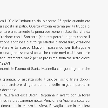
a il “Giglio” imbattuto dallo scorso 25 aprile quando era
era posta in palio. Quarta vittoria esterna per la truppa di
ritare ampiamente la prima posizione in classifica che da
itazione con il Sorrento (che recupererà la gara contro il
ione sontuosa di tutti gli effettivi biancazzurri, citazione
Melara e lo stesso Migliorini passando per Battaglia e
una grandissima vittoria che rende merito al lavoro sin
 L’appuntamento ora è per la prossima sfida tra sette giorni
AZZA”!
contenibile l’uomo di Santa Marinella che guadagna anche
a granata. Si aspetta solo il triplice fischio finale dopo i
 dal direttore di gara per una delle migliori partite in
mo decennio.
a Pallara ed esce Bedin. Reggiana in avanti con la forza
e rischia praticamente nulla. Punzione di Viapiana sulla cui
ta rimettono in mezzo la sfera, Ravaglia esce in maniera