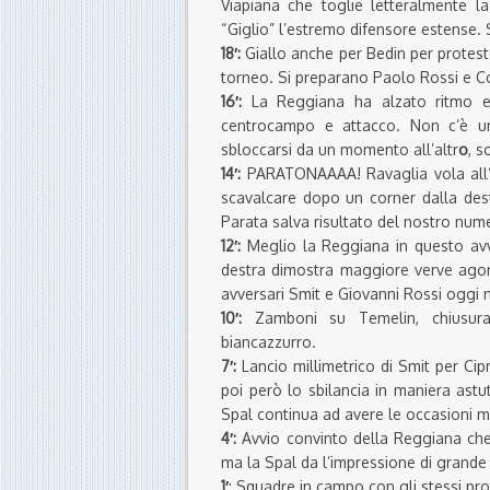
Viapiana che toglie letteralmente la
“Giglio” l’estremo difensore estense. 
18′:
Giallo anche per Bedin per protest
torneo. Si preparano Paolo Rossi e Co
16′:
La Reggiana ha alzato ritmo e 
centrocampo e attacco. Non c’è un
sbloccarsi da un momento all’altr
o
, s
14′:
PARATONAAAA! Ravaglia vola all’i
scavalcare dopo un corner dalla dest
Parata salva risultato del nostro num
12′:
Meglio la Reggiana in questo avvi
destra dimostra maggiore verve agoni
avversari Smit e Giovanni Rossi oggi 
10′:
Zamboni su Temelin, chiusura 
biancazzurro.
7′:
Lancio millimetrico di Smit per Ci
poi però lo sbilancia in maniera ast
Spal continua ad avere le occasioni mi
4′:
Avvio convinto della Reggiana che
ma la Spal da l’impressione di grande 
1′
: Squadre in campo con gli stessi pro