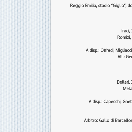
Reggio Emilia, stadio “Giglio”, 
Iraci
Romizi,
A disp.: Offredi, Migliacc
All.: G
Belleri,
Melar
A disp.: Capecchi, Ghett
Arbitro: Gallo di Barcell