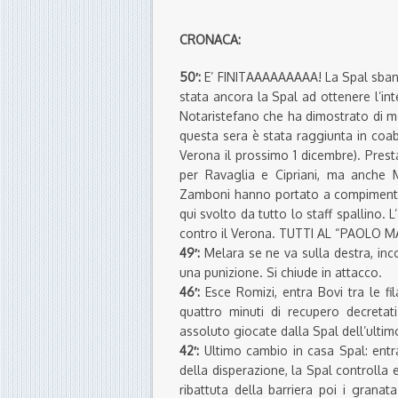
CRONACA:
50′:
E’ FINITAAAAAAAAA! La Spal sbanc
stata ancora la Spal ad ottenere l’int
Notaristefano che ha dimostrato di me
questa sera è stata raggiunta in coab
Verona il prossimo 1 dicembre). Prestaz
per Ravaglia e Cipriani, ma anche 
Zamboni hanno portato a compimento 
qui svolto da tutto lo staff spallino.
contro il Verona. TUTTI AL “PAOLO M
49′:
Melara se ne va sulla destra, in
una punizione. Si chiude in attacco.
46′:
Esce Romizi, entra Bovi tra le fil
quattro minuti di recupero decretati
assoluto giocate dalla Spal dell’ulti
42′:
Ultimo cambio in casa Spal: entr
della disperazione, la Spal controlla 
ribattuta della barriera poi i grana