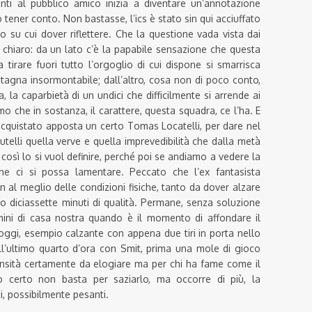
i al pubblico amico inizia a diventare un’annotazione
uò tener conto. Non bastasse, l’ics è stato sin qui acciuffato
o su cui dover riflettere. Che la questione vada vista dai
 è chiaro: da un lato c’è la papabile sensazione che questa
 tirare fuori tutto l’orgoglio di cui dispone si smarrisca
agna insormontabile; dall’altro, cosa non di poco conto,
, la caparbietà di un undici che difficilmente si arrende ai
mo che in sostanza, il carattere, questa squadra, ce l’ha. E
 acquistato apposta un certo Tomas Locatelli, per dare nel
telli quella verve e quella imprevedibilità che dalla metà
osì lo si vuol definire, perché poi se andiamo a vedere la
che ci si possa lamentare. Peccato che l’ex fantasista
al meglio delle condizioni fisiche, tanto da dover alzare
diciassette minuti di qualità. Permane, senza soluzione
uomini di casa nostra quando è il momento di affondare il
 oggi, esempio calzante con appena due tiri in porta nello
ell’ultimo quarto d’ora con Smit, prima una mole di gioco
ensità certamente da elogiare ma per chi ha fame come il
no certo non basta per saziarlo, ma occorre di più, la
i, possibilmente pesanti.