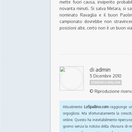
mette fuori causa, inviperito probab
novanta minuti. Si salva Melara, si sal
nominato Ravaglia e il buon Paoli
campionato dovrebbe non stravincer
posizioni alte, certo non è un buon via
di
admin
5 Dicembre 2010
DOMENICA SPALLINA
© Riproduzione riserv
Attualmente
LoSpallino.com
raggiunge un 
orgogliosi. Ma sfortunatamente la crescit
online. Questo ha inevitabilmente ripercus
giorno senza la notizia della chiusura di r