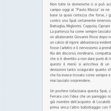
Non tutte le domeniche ci si può acc
campo oggi al “Paolo Mazza” se ne to
base la quasi certezza che forse, i g
contro una Spal certamente innervos
Battaglia, Migliorini, Coppola, Cipriani
La partenza ha come sempre lasciato t
un altalenante Giovanni Rossi dopo ne
un calcio di rigore abbastanza evident
fosse l’arbitro e il nervosismo a pren
fila del discorso, riordinarsi, compatt
che si è divertito a non dare punti di r
questo il menù si arricchiva di un
deviazioni tanto sciagurate quanto sfor
che ha invece trovato come sempre e p
mai lasciato sorprendere.
Un pochino tafazziana questa Spal, ce l
Ferrara con l’idea che un pareggio no
già risentire dell’acquisto di Locatel
prima vinca l’altro ballottaggio con