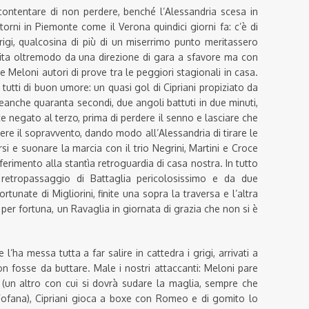
ontentare di non perdere, benché l’Alessandria scesa in
rni in Piemonte come il Verona quindici giorni fa: c’è di
rigi, qualcosina di più di un miserrimo punto meritassero
ita oltremodo da una direzione di gara a sfavore ma con
 e Meloni autori di prove tra le peggiori stagionali in casa.
utti di buon umore: un quasi gol di Cipriani propiziato da
anche quaranta secondi, due angoli battuti in due minuti,
e negato al terzo, prima di perdere il senno e lasciare che
dere il sopravvento, dando modo all’Alessandria di tirare le
arsi e suonare la marcia con il trio Negrini, Martini e Croce
iferimento alla stantìa retroguardia di casa nostra. In tutto
 retropassaggio di Battaglia pericolosissimo e da due
tunate di Migliorini, finite una sopra la traversa e l’altra
er fortuna, un Ravaglia in giornata di grazia che non si è
’ha messa tutta a far salire in cattedra i grigi, arrivati a
n fosse da buttare. Male i nostri attaccanti: Meloni pare
li (un altro con cui si dovrà sudare la maglia, sempre che
 Fofana), Cipriani gioca a boxe con Romeo e di gomito lo