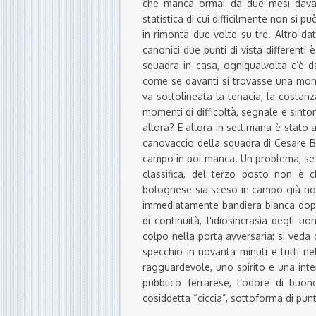
che manca ormai da due mesi davant
statistica di cui difficilmente non si p
in rimonta due volte su tre. Altro dat
canonici due punti di vista differenti
squadra in casa, ogniqualvolta c’è da
come se davanti si trovasse una mont
va sottolineata la tenacia, la costanza
momenti di difficoltà, segnale e sinto
allora? E allora in settimana è stato
canovaccio della squadra di Cesare Bu
campo in poi manca. Un problema, se c
classifica, del terzo posto non è 
bolognese sia sceso in campo già non 
immediatamente bandiera bianca dopo 
di continuità, l’idiosincrasìa degli 
colpo nella porta avversaria: si veda
specchio in novanta minuti e tutti n
ragguardevole, uno spirito e una int
pubblico ferrarese, l’odore di buo
cosiddetta “ciccia”, sottoforma di punt