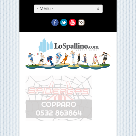
- Menu -
Facebook
Twitter
YouTube
Instagram