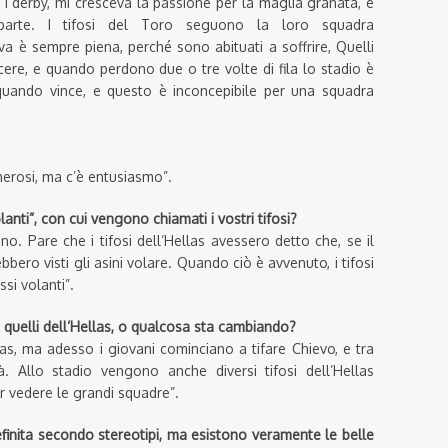
 derby, mi cresceva la passione per la maglia granata, e
parte. I tifosi del Toro seguono la loro squadra
va è sempre piena, perché sono abituati a soffrire, Quelli
ncere, e quando perdono due o tre volte di fila lo stadio è
ando vince, e questo è inconcepibile per una squadra
merosi, ma c’è entusiasmo”.
lanti”
, con cui vengono chiamati i vostri tifosi
?
ino. Pare che i tifosi dell’Hellas avessero detto che, se il
bbero visti gli asini volare. Quando ciò è avvenuto, i tifosi
si volanti”.
quelli dell’Hellas, o qualcosa sta cambiando?
las, ma adesso i giovani cominciano a tifare Chievo, e tra
rà. Allo stadio vengono anche diversi tifosi dell’Hellas
er vedere le grandi squadre”.
finita secondo stereotipi, ma e
sistono
veramente
le belle