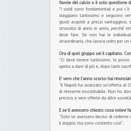
favole del calcio o è solo questione d
“I soldi sono fondamentali e poi c’è 
viaggiano tantissimo e seguono vent
giusti acquisti a prezzi vantaggiosi
stravolta di anno in anno, perché r
deve fare. Se non hai le individua
straordinario, che lavora unito per un 
Ora di que
l
gruppo sei il capitano.
Com
“Ci deve tenere tantissimo. Io provo
spinta a dare di più e, dopo tanti sacrif
E’ vero che
l’anno scorso
hai rinuncia
“Il Napoli ha avanzato un’offerta al C
di ritenermi insostituibile. Non ho d
preciso, e vere offerte da altre socie
E se ti avessero chiesto cosa volevi f
“Solo se avessero deciso di cedermi ci
il doppio, ma sono contento così”.