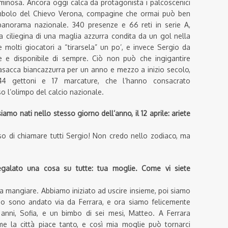
uminosa. Ancora oggi calca da protagonista i palcoscenici
imbolo del Chievo Verona, compagine che ormai può ben
 panorama nazionale. 340 presenze e 66 reti in serie A,
la ciliegina di una maglia azzurra condita da un gol nella
e molti giocatori a “tirarsela” un po’, e invece Sergio da
e e disponibile di sempre. Ciò non può che ingigantire
 casacca biancazzurra per un anno e mezzo a inizio secolo,
4 gettoni e 17 marcature, che l’hanno consacrato
so l’olimpo del calcio nazionale.
amo nati nello stesso giorno dell’anno, il 12 aprile: ariete
o di chiamare tutti Sergio! Non credo nello zodiaco, ma
egalato una cosa su tutte: tua moglie. Come vi siete
a mangiare. Abbiamo iniziato ad uscire insieme, poi siamo
ndo sono andato via da Ferrara, e ora siamo felicemente
anni, Sofia, e un bimbo di sei mesi, Matteo. A Ferrara
 la città piace tanto, e così mia moglie può tornarci