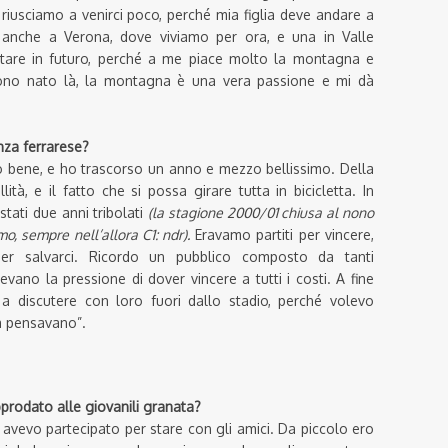
iusciamo a venirci poco, perché mia figlia deve andare a
 anche a Verona, dove viviamo per ora, e una in Valle
tare in futuro, perché a me piace molto la montagna e
ono nato là, la montagna è una vera passione e mi dà
enza ferrarese?
o bene, e ho trascorso un anno e mezzo bellissimo. Della
lità, e il fatto che si possa girare tutta in bicicletta. In
tati due anni tribolati
(la stagione 2000/01 chiusa al nono
o, sempre nell’allora C1: ndr).
Eravamo partiti per vincere,
r salvarci. Ricordo un pubblico composto da tanti
vano la pressione di dover vincere a tutti i costi. A fine
a discutere con loro fuori dallo stadio, perché volevo
sa pensavano”.
prodato alle giovanili granata?
 avevo partecipato per stare con gli amici. Da piccolo ero