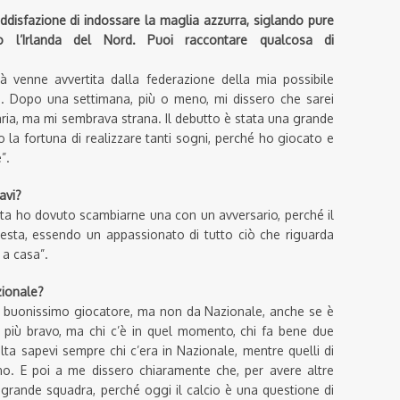
ddisfazione di indossare la maglia azzurra, siglando pure
o l’Irlanda del Nord. Puoi raccontare qualcosa di
tà venne avvertita dalla federazione della mia possibile
. Dopo una settimana, più o meno, mi dissero che sarei
aria, ma mi sembrava strana. Il debutto è stata una grande
 la fortuna di realizzare tanti sogni, perché ho giocato e
”.
avi?
ita ho dovuto scambiarne una con un avversario, perché il
esta, essendo un appassionato di tutto ciò che riguarda
 a casa”.
zionale?
n buonissimo giocatore, ma non da Nazionale, anche se è
 più bravo, ma chi c’è in quel momento, chi fa bene due
lta sapevi sempre chi c’era in Nazionale, mentre quelli di
no. E poi a me dissero chiaramente che, per avere altre
 grande squadra, perché oggi il calcio è una questione di