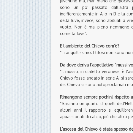
juventino ma, man mano che giocavo i
sono un po’ passato dall’altra 
indifferentemente in A o in B e la cur
della Juve, invece, sono abituati a vi
vuoto. Non è mai pieno nemmeno qu
come la Juve”.
E l’ambiente del Chievo com’è?
“Tranquillissimo. I tifosi non sono nu
Da dove deriva l’appellativo “mussi vo
“Il musso, in dialetto veronese, è l’as
Chievo fosse andato in serie A, si sare
del Chievo si sono autoproclamati mus
Rimangono sempre pochini, rispetto a 
“Saranno un quarto di quelli dell’Hel
alcuni anni il rapporto si equilibre
appassionati di calcio, più che altro p
L’ascesa del Chievo è stata spesso de