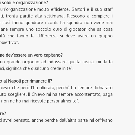
i soldi e organizzazione?
un’organizzazione molto efficiente. Sartori e il suo staff
i, trenta partite alla settimana. Riescono a compiere i
, e così fanno quadrare i conti. La squadra non viene mai
imane sempre uno zoccolo duro di giocatori che sa cosa
lità che fanno la differenza, si deve avere un gruppo
obiettivo”.
e dev’essere
un
vero
capitano?
 un grande orgoglio ad indossare quella fascia, mi dà la
ici, significa che qualcuno crede in te”.
to al Napoli per rimanere
lì
?
hievo, che però l’ha rifiutata, perché ha sempre dichiarato
ovuto scegliere. Il Chievo mi ha sempre accontentato, paga
tà non ne ho mai ricevute personalmente”.
are?
 avrei pensato, anche perché dall’altra parte mi offrivano