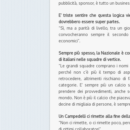
pubblicità, sponsor, è tutto un busines
E’ triste sentire che questa
logica v
dovrebbe
ro
essere super partes.
“Sì, ma a parità di livello, tra un 
convocheranno sempre il secondo p
economici”.
Sempre più spesso, la Nazionale è co
di italiani nelle squadre di vertice.
“Le grandi squadre comprano i nomi ad 
perché non c’è più il tempo di asp
retrocedere, altrimenti rischiano di f
categorie. E’ sempre più un calcio s
prendere dei provvedimenti, anche s
mondo. Non è più il calcio che piacev
decine di migliaia di persone, è semp
Un Campedelli ci rimette alla fine del
“Non ci rimette, o ci rimette poco, pe
di ottimi collaboratori”.