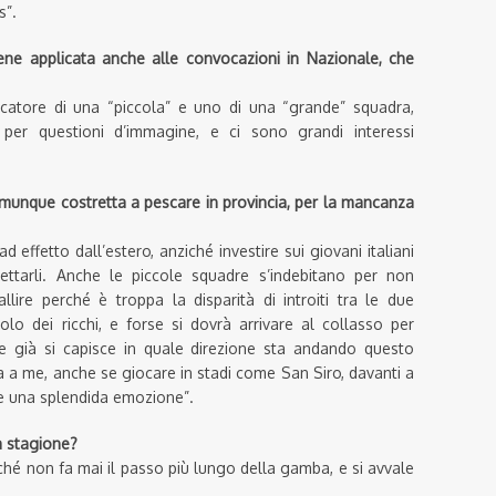
s”.
iene applicata anche alle convocazioni in
Nazionale, che
giocatore di una “piccola” e uno di una “grande” squadra,
er questioni d’immagine, e ci sono grandi interessi
munque costretta a pescare in provincia
,
per la mancanza
effetto dall’estero, anziché investire sui giovani italiani
ettarli. Anche le piccole squadre s’indebitano per non
allire perché è troppa la disparità di introiti tra le due
olo dei ricchi, e forse si dovrà arrivare al collasso per
e già si capisce in quale direzione sta andando questo
a a me, anche se giocare in stadi come San Siro, davanti a
re una splendida emozione”.
la stagione?
rché non fa mai il passo più lungo della gamba, e si avvale