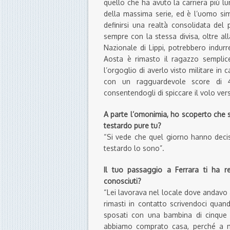
quello che ha avuto la carriera più l
della massima serie, ed è l’uomo s
definirsi una realtà consolidata del
sempre con la stessa divisa, oltre al
Nazionale di Lippi, potrebbero indurr
Aosta è rimasto il ragazzo semplic
l’orgoglio di averlo visto militare in
con un ragguardevole score di 4
consentendogli di spiccare il volo ver
A parte l’omonimia, ho scoperto che si
testardo pure tu?
“Si vede che quel giorno hanno decis
testardo lo sono”.
Il tuo passaggio a Ferrara ti ha r
conosciuti?
“Lei lavorava nel locale dove andavo 
rimasti in contatto scrivendoci qua
sposati con una bambina di cinque 
abbiamo comprato casa, perché a me