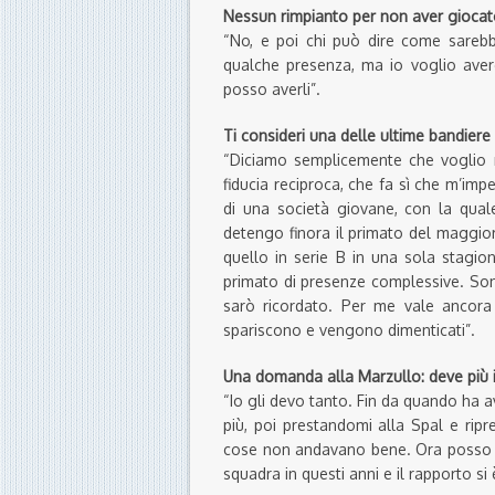
Nessun rimpianto per non aver giocat
“No, e poi chi può dire come sarebb
qualche presenza, ma io voglio avere
posso averli”.
Ti consideri una delle ultime bandiere 
“Diciamo semplicemente che voglio ri
fiducia reciproca, che fa sì che m’imp
di una società giovane, con la qual
detengo finora il primato del maggior
quello in serie B in una sola stagion
primato di presenze complessive. Son
sarò ricordato. Per me vale ancora
spariscono e vengono dimenticati”.
Una domanda alla Marzullo: deve più il
“Io gli devo tanto. Fin da quando ha 
più, poi prestandomi alla Spal e ri
cose non andavano bene. Ora posso dire
squadra in questi anni e il rapporto si 