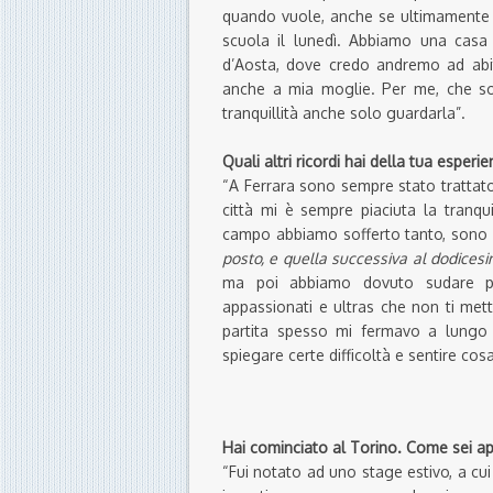
quando vuole, anche se ultimamente r
scuola il lunedì. Abbiamo una casa
d’Aosta, dove credo andremo ad abi
anche a mia moglie. Per me, che s
tranquillità anche solo guardarla”.
Quali altri ricordi hai della tua esperi
“A Ferrara sono sempre stato trattat
città mi è sempre piaciuta la tranquil
campo abbiamo sofferto tanto, sono s
posto, e quella successiva al dodicesim
ma poi abbiamo dovuto sudare pe
appassionati e ultras che non ti mette
partita spesso mi fermavo a lungo 
spiegare certe difficoltà e sentire co
Hai cominciato al Torino. Come sei ap
“Fui notato ad uno stage estivo, a cui