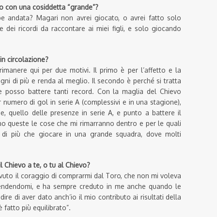
o con una cosiddetta “grande”?
e andata? Magari non avrei giocato, o avrei fatto solo
 dei ricordi da raccontare ai miei figli, e solo giocando
in circolazione?
manere qui per due motivi. Il primo è per l’affetto e la
egni di più e renda al meglio. Il secondo è perché si tratta
e posso battere tanti record. Con la maglia del Chievo
 numero di gol in serie A (complessivi e in una stagione),
e, quello delle presenze in serie A, e punto a battere il
o queste le cose che mi rimarranno dentro e per le quali
 di più che giocare in una grande squadra, dove molti
 Chievo a te, o tu al Chievo?
avuto il coraggio di comprarmi dal Toro, che non mi voleva
prendendomi, e ha sempre creduto in me anche quando le
 di aver dato anch’io il mio contributo ai risultati della
è fatto più equilibrato”.