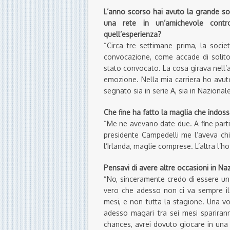
L’anno scorso hai avuto la grande so
una rete in un’amichevole contr
quell’esperienza?
“Circa tre settimane prima, la socie
convocazione, come accade di solito
stato convocato. La cosa girava nell’
emozione. Nella mia carriera ho avuto
segnato sia in serie A, sia in Nazionale
Che fine ha fatto la maglia che indoss
“Me ne avevano date due. A fine part
presidente Campedelli me l’aveva chi
l’Irlanda, maglie comprese. L’altra l’ho
Pensavi di avere altre occasioni in Na
“No, sinceramente credo di essere u
vero che adesso non ci va sempre il
mesi, e non tutta la stagione. Una vo
adesso magari tra sei mesi spariran
chances, avrei dovuto giocare in una