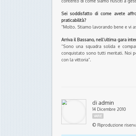
contento di come siamo riusciti a gestire
Sei soddisfatto di come avete affr
praticabilità?
“Molto. Stiamo lavorando bene e vi ass
Arriva il Bassano, nell’ultima gara int
“Sono una squadra solida e compatt
conquistato sono tutti meritati. Noi p
con la vittoria”.
di
admin
14 Dicembre 2010
VARIE
© Riproduzione riserv