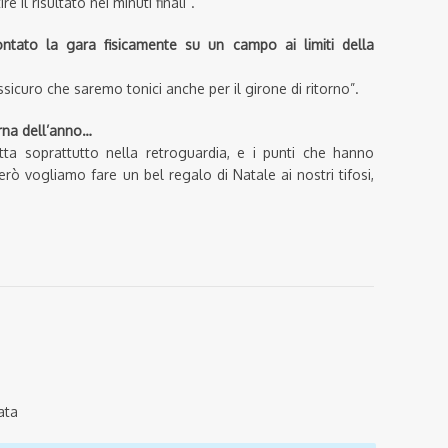
 il risultato nei minuti finali”.
ontato la gara fisicamente su un campo ai limiti della
icuro che saremo tonici anche per il girone di ritorno”.
erna dell’anno…
a soprattutto nella retroguardia, e i punti che hanno
erò vogliamo fare un bel regalo di Natale ai nostri tifosi,
ata