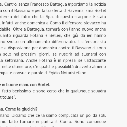
al Centro, senza Francesco Battaglia (riportiamo la notizia
ara con il Bassano e per la trasferta di Ravenna, sarà Bortel
nferma del fatto che la Spal di questa stagione è stata
. Infatti, anche domenica a Como il difensore slovacco ha
dabile. Oltre a Battaglia, tornerà con l’anno nuovo anche
 quanto riguarda Fofana e Belleri, che già da ieri hanno
no svolto un allenamento differenziato. Il difensore sta
are a disposizione per domenica contro il Bassano ci sono
solo nei prossimi giorni, se riuscirà ad allenarsi con
la settimana. Anche Fofana è in ripresa: se l’attaccante
i nelle ultime ore, c’è qualche possibilità di averlo almeno
ampa le consuete parole di Egidio Notaristefano.
 in buone mani, con Bortel.
fatto benissimo, e sono certo che in qualunque squadra
titolare”.
na. Come la giudichi?
mano. Diciamo che ce la siamo complicata un po’ da soli,
iamo fatto tornare in partita il Como. Sono comunque