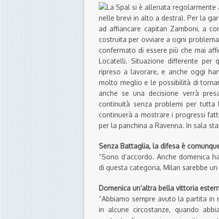
La Spal si è allenata regolarmente 
nelle brevi in alto a destra). Per la g
ad affiancare capitan Zamboni, a co
costruita per ovviare a ogni problema
confermato di essere più che mai affi
Locatelli. Situazione differente per
ripreso a lavorare, e anche oggi han
molto meglio e le possibilità di torn
anche se una decisione verrà presa 
continuità senza problemi per tutta 
continuerà a mostrare i progressi fatt
per la panchina a Ravenna. In sala st
Senza Battaglia, la difesa è comunque
“Sono d’accordo. Anche domenica ha 
di questa categoria, Milan sarebbe un 
Domenica un’altra bella vittoria ester
“Abbiamo sempre avuto la partita in 
in alcune circostanze, quando abb