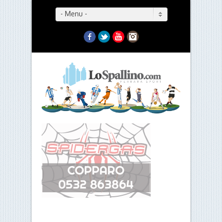
- Menu -
Facebook
Twitter
YouTube
Instagram