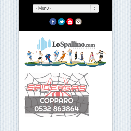
- Menu -
Facebook
Twitter
YouTube
Instagram