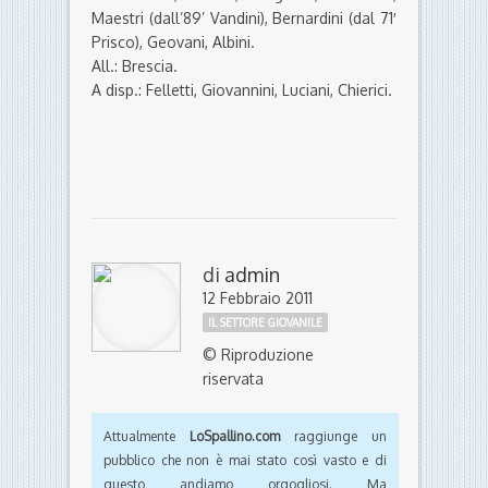
Maestri (dall’89’ Vandini), Bernardini (dal 71′
Prisco), Geovani, Albini.
All.: Brescia.
A disp.: Felletti, Giovannini, Luciani, Chierici.
di
admin
12 Febbraio 2011
IL SETTORE GIOVANILE
© Riproduzione
riservata
Attualmente
LoSpallino.com
raggiunge un
pubblico che non è mai stato così vasto e di
questo andiamo orgogliosi. Ma