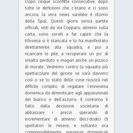
Dopo cinque sconfitte consecutive, dopo
tutte le defezioni che c’erano e ci sono
ancora, la vera news sarebbe il ritorno
della Spal. Questi giorni senza partite
ufficiali, visti da via Copparo, almeno sulla
carta, sono serviti a far capire che la
tifoseria si è stancata e lo ha manifestato
direttamente alla squadra, e poi a
ricaricare le pile, a recuperare un po’ di
smalto perduto e magari anche un pizzico
di morale. Vedremo contro la squadra più
spettacolare del girone se sarà davvero
così o se lo stato delle cose riuscirà nel
difficile compito di regalare l’ennesima
domenica da dimenticare agli appassionati
del bianco e dell’azzurro. Il contorno è
fatto dalla decisione societaria di
abbassare i prezzi sperando di
incrementare di almeno dieci-dodici (!)
spettatori le misere, e soltanto ora
comprensibilmente, presenze domenicali