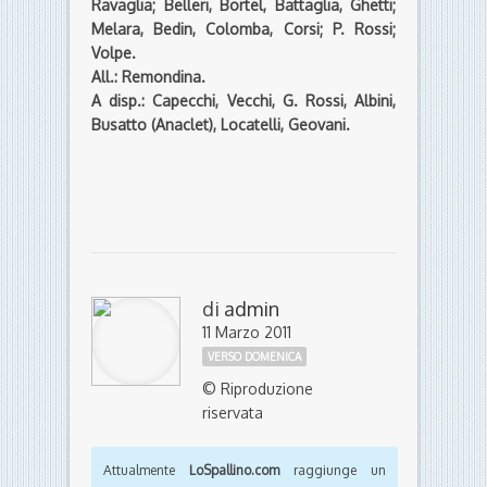
Ravaglia; Belleri, Bortel, Battaglia, Ghetti;
Melara, Bedin, Colomba, Corsi; P. Rossi;
Volpe.
All.: Remondina.
A disp.: Capecchi, Vecchi, G. Rossi, Albini,
Busatto (Anaclet), Locatelli, Geovani.
di
admin
11 Marzo 2011
VERSO DOMENICA
© Riproduzione
riservata
Attualmente
LoSpallino.com
raggiunge un