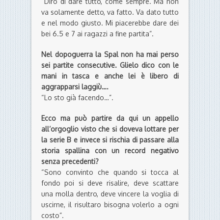
“Dirò di dare tutto, come sempre. Ma non
va solamente detto, va fatto. Va dato tutto
e nel modo giusto. Mi piacerebbe dare dei
bei 6.5 e 7 ai ragazzi a fine partita”.
Nel dopoguerra la Spal non ha mai perso
sei partite consecutive. Glielo dico con le
mani in tasca e anche lei è libero di
aggrapparsi laggiù….
“Lo sto già facendo…”.
Ecco ma può partire da qui un appello
all’orgoglio visto che si doveva lottare per
la serie B e invece si rischia di passare alla
storia spallina con un record negativo
senza precedenti?
“Sono convinto che quando si tocca al
fondo poi si deve risalire, deve scattare
una molla dentro, deve vincere la voglia di
uscirne, il risultaro bisogna volerlo a ogni
costo”.