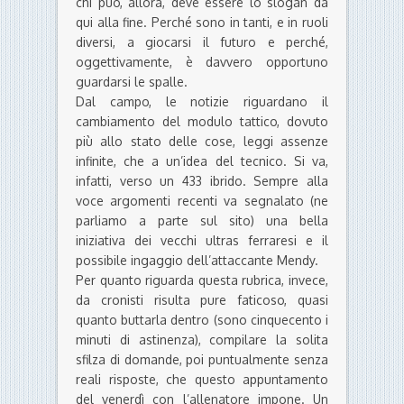
chi può, allora, deve essere lo slogan da
qui alla fine. Perché sono in tanti, e in ruoli
diversi, a giocarsi il futuro e perché,
oggettivamente, è davvero opportuno
guardarsi le spalle.
Dal campo, le notizie riguardano il
cambiamento del modulo tattico, dovuto
più allo stato delle cose, leggi assenze
infinite, che a un’idea del tecnico. Si va,
infatti, verso un 433 ibrido. Sempre alla
voce argomenti recenti va segnalato (ne
parliamo a parte sul sito) una bella
iniziativa dei vecchi ultras ferraresi e il
possibile ingaggio dell’attaccante Mendy.
Per quanto riguarda questa rubrica, invece,
da cronisti risulta pure faticoso, quasi
quanto buttarla dentro (sono cinquecento i
minuti di astinenza), compilare la solita
sfilza di domande, poi puntualmente senza
reali risposte, che questo appuntamento
del venerdì con l’allenatore impone. Un