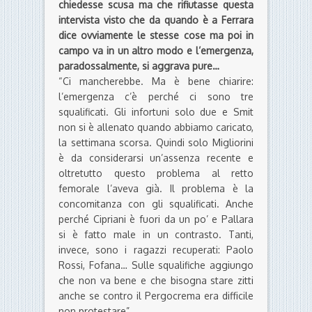
chiedesse scusa ma che rifiutasse questa
intervista visto che da quando è a Ferrara
dice ovviamente le stesse cose ma poi in
campo va in un altro modo e l’emergenza,
paradossalmente, si aggrava pure…
“Ci mancherebbe. Ma è bene chiarire:
l’emergenza c’è perché ci sono tre
squalificati. Gli infortuni solo due e Smit
non si è allenato quando abbiamo caricato,
la settimana scorsa. Quindi solo Migliorini
è da considerarsi un’assenza recente e
oltretutto questo problema al retto
femorale l’aveva già. Il problema è la
concomitanza con gli squalificati. Anche
perché Cipriani è fuori da un po’ e Pallara
si è fatto male in un contrasto. Tanti,
invece, sono i ragazzi recuperati: Paolo
Rossi, Fofana… Sulle squalifiche aggiungo
che non va bene e che bisogna stare zitti
anche se contro il Pergocrema era difficile
non protestare”.