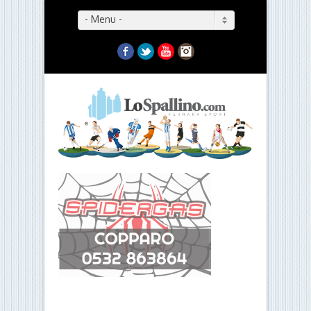
- Menu -
Facebook
Twitter
YouTube
Instagram