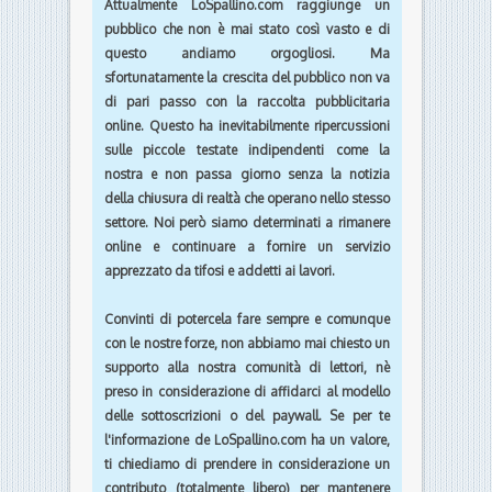
Attualmente
LoSpallino.com
raggiunge un
pubblico che non è mai stato così vasto e di
questo andiamo orgogliosi. Ma
sfortunatamente la crescita del pubblico non va
di pari passo con la raccolta pubblicitaria
online. Questo ha inevitabilmente ripercussioni
sulle piccole testate indipendenti come la
nostra e non passa giorno senza la notizia
della chiusura di realtà che operano nello stesso
settore. Noi però siamo determinati a rimanere
online e continuare a fornire un servizio
apprezzato da tifosi e addetti ai lavori.
Convinti di potercela fare sempre e comunque
con le nostre forze, non abbiamo mai chiesto un
supporto alla nostra comunità di lettori, nè
preso in considerazione di affidarci al modello
delle sottoscrizioni o del paywall. Se per te
l'informazione de
LoSpallino.com
ha un valore,
ti chiediamo di prendere in considerazione un
contributo (totalmente libero) per mantenere