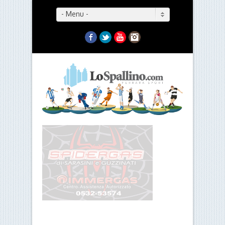
- Menu -
Facebook
Twitter
YouTube
Instagram