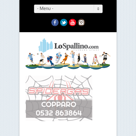
- Menu -
Facebook
Twitter
YouTube
Instagram