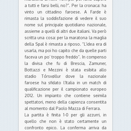
a tutti e farsi belli, no?”. Per la cronaca: ha
vinto un cittadino faroese. A Farde è
rimasta la soddisfazione di vedere il suo
nome sul principale quotidiano nazionale,
assieme a quelli di altri due italiani. Va però
scritta una cosa: per la maratona la maglia
della Spal è rimasta a riposo. “L’idea era di
usarla, ma poi ho capito che da quelle parti
faceva un po’ troppo freddo”. In compenso
la divisa che fu di Brescia, Zamuner,
Bottazzi e Mezzini è stata esibita allo
stadio Tórsvøllur dove la nazionale
faroese ha sfidato l’Italia in un match di
qualificazione per il campionato europeo
2012. Un impianto che contiene seimila
spettatori, meno della capienza consentita
al momento dal Paolo Mazza di Ferrara.
La partita è finita 1-0 per gli azzurri, in
quello che non è stato certamente un
confronto epico. La conferma arriva da