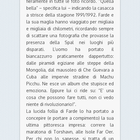
fieramente in tutte le foto ricordo. “Quella
bella” – specifica lui – indicando la casacca
a strisce della stagione 1991/1992. Farde e
la sua maglia hanno viaggiato per migliaia
e migliaia di chilometri, ricordando sempre
di scattare una fotografia che provasse la
presenza della Spal nei luoghi più
disparati. L’uomo ha portato il
biancazzurro praticamente dappertutto:
dalle piramidi egiziane alle steppe della
Mongolia, dal mausoleo di Che Guevara a
Cuba alle impervie stradine di Machu
Picchu. Ne esce un album che stupisce ed
emoziona. Eppure lui ci ride su: “E’ una
cosa che possono fare tutti, non ci vedo
niente di rivoluzionario!”.
La lucida follia di Farde lo ha portato a
concepire (e portare a compimento) la sua
ultima pittoresca impresa: correre la
maratona di Torshavn, alle Isole Far Oer.
Per chi non lo sapesse, si tratta di un