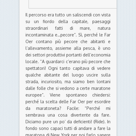
Il percorso era tutto un saliscendi con vista
su un fiordo della capitale, paesaggi
straordinari fatti di mare, natura
incontaminata e…pecore”. Sì, perché le Far
Oer contano più pecore che abitanti e
l’allevamento, assieme alla pesca, è uno
dei settori produttivi portanti dell’economia
locale. “A guardarci c’erano più pecore che
spettatori! Ogni tanto capitava di vedere
qualche abitante del luogo uscire sulla
strada, incuriosito, ma siamo ben lontani
dalle folle che si vedono a certe maratone
europee”. Viene spontaneo chiedersi:
perché la scelta delle Far Oer per esordire
da maratoneta? Facile: “Perché mi
sembrava una cosa divertente da fare.
Diciamo pure un po’ da deficienti! (Ride). In
fondo sono capaci tutti di andare a fare la
maratona di New York per poi farlo sapere