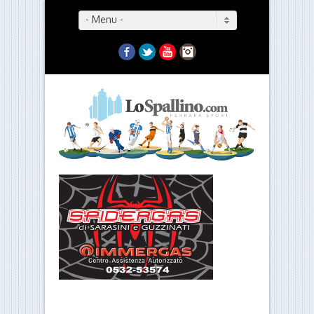
- Menu -
Facebook
Twitter
YouTube
Instagram