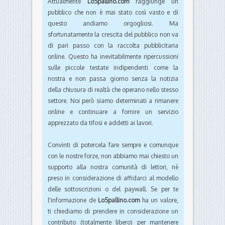
Attualmente
LoSpallino.com
raggiunge un
pubblico che non è mai stato così vasto e di
questo andiamo orgogliosi. Ma
sfortunatamente la crescita del pubblico non va
di pari passo con la raccolta pubblicitaria
online. Questo ha inevitabilmente ripercussioni
sulle piccole testate indipendenti come la
nostra e non passa giorno senza la notizia
della chiusura di realtà che operano nello stesso
settore. Noi però siamo determinati a rimanere
online e continuare a fornire un servizio
apprezzato da tifosi e addetti ai lavori.
Convinti di potercela fare sempre e comunque
con le nostre forze, non abbiamo mai chiesto un
supporto alla nostra comunità di lettori, nè
preso in considerazione di affidarci al modello
delle sottoscrizioni o del paywall. Se per te
l'informazione de
LoSpallino.com
ha un valore,
ti chiediamo di prendere in considerazione un
contributo (totalmente libero) per mantenere