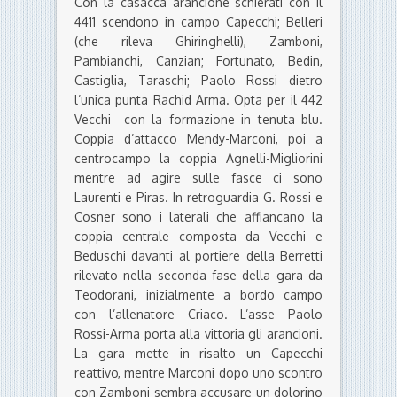
Con la casacca arancione schierati con il
4411 scendono in campo Capecchi; Belleri
(che rileva Ghiringhelli), Zamboni,
Pambianchi, Canzian; Fortunato, Bedin,
Castiglia, Taraschi; Paolo Rossi dietro
l’unica punta Rachid Arma. Opta per il 442
Vecchi con la formazione in tenuta blu.
Coppia d’attacco Mendy-Marconi, poi a
centrocampo la coppia Agnelli-Migliorini
mentre ad agire sulle fasce ci sono
Laurenti e Piras. In retroguardia G. Rossi e
Cosner sono i laterali che affiancano la
coppia centrale composta da Vecchi e
Beduschi davanti al portiere della Berretti
rilevato nella seconda fase della gara da
Teodorani, inizialmente a bordo campo
con l’allenatore Criaco. L’asse Paolo
Rossi-Arma porta alla vittoria gli arancioni.
La gara mette in risalto un Capecchi
reattivo, mentre Marconi dopo uno scontro
con Zamboni sembra accusare un dolorino