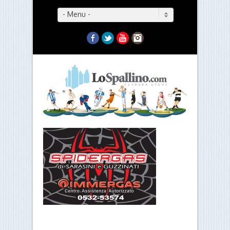
- Menu -
Facebook
Twitter
YouTube
Instagram