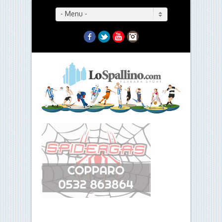
- Menu -
Facebook
Twitter
YouTube
Instagram