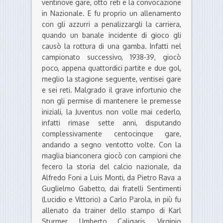
ventinove gare, otto reti e la convocazione
in Nazionale. E fu proprio un allenamento
con gli azzurri a penalizzargli la carriera,
quando un banale incidente di gioco gli
causò la rottura di una gamba. Infatti nel
campionato successivo, 1938-39, giocò
poco, appena quattordici partite e due gol,
meglio la stagione seguente, ventisei gare
e sei reti. Malgrado il grave infortunio che
non gli permise di mantenere le premesse
iniziali, la Juventus non volle mai cederlo,
infatti rimase sette anni, disputando
complessivamente centocinque gare,
andando a segno ventotto volte. Con la
maglia bianconera giocò con campioni che
fecero la storia del calcio nazionale, da
Alfredo Foni a Luis Monti, da Pietro Rava a
Guglielmo Gabetto, dai fratelli Sentimenti
(Lucidio e Vittorio) a Carlo Parola, in più fu
allenato da trainer dello stampo di Karl
Sturmer, Umberto Caligaris, Virginio