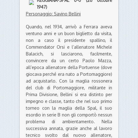
REGGIANA-SPAL 0-0 (26 ottobre
1947)
Personaggio: Savino Bellini
Quando, nel 1934, arrivò a Ferrara aveva
ventuno anni e un buon biglietto da visita,
non a caso il presidente spallino, il
Commendator Orsi e l’allenatore Michele
Balacich, si lasciarono, facilmente,
convincere da un certo Paolo Mazza,
all’epoca allenatore della Portuense (dove
giocava perché era nato a Portomaggiore)
ad acquistarlo. Con la maglia rossonera
del club di Portomaggiore, militante in
Prima Divisione, Bellini si era distinto per
impegno e classe, tanto che nel suo primo
torneo con la maglia della Spal, il suo
esordio in serie B non gli comportò nessun
problema di ambientamento. Nella
successiva annata, grazie anche al lavoro
tecnico svolto dal nuovo allenatore,