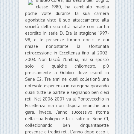
Matteo Coresi, ala destra del Foligno,
classe 1980, ha cambiato maglia
poche volte durante la sua carriera
agonistica visto il suo attaccamento alla
società della sua città natale con cui ha
esordito in serie D. Era la stagione 1997-
98, e le presenze furono dodici e qui
rimase nonostante la sfortunata
retrocessione in Eccellenza fino al 2002-
2003. Non lasciò l’Umbria, ma si spostò
solo di qualche chilometro, più
precisamente a Gubbio dove esordì in
Serie C2. Tre anni nei quali collezionò una
notevole esperienza in categoria giocando
quasi tutte le partite e segnando ben dieci
reti. Nel 2006-2007 va al Pontevecchio in
Eccellenza ma non disputa neanche una
gara, invece, l’anno successivo ritorna
nella sua Foligno e fa il salto in Serie C1,
collezionando ben cinquantasette
presenze e tredici reti. L’anno dopo ecco il