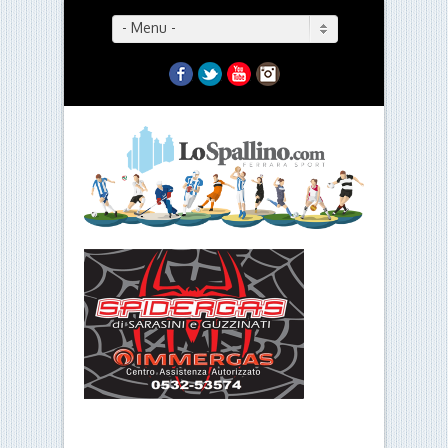
- Menu -
Facebook
Twitter
YouTube
Instagram