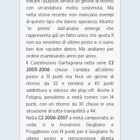
evitare i playout servirà un girone di ritorno
con un’andatura molto sostenuta. Ma
nella storia recente non mancano esempi
di questo tipo che danno speranza. Intanto
“in primis” dall’analisi emerge che
rappresenta già un fatto unico che quota 11
non sia sinonimo di ultimo posto e ci siano
ben due squadre dietro. Ma andiamo per
ordine esaminando anno per anno.
Il Castelnuovo Garfagnana nella serie
C2
2005-2006
chiuse l’andata all’ultimo
posto a 13 punti ma fece un girone di
ritorno da 32 e terminò a 45 punti
addirittura a ridosso dei play-off. Anche il
Foligno, penultimo a metà torneo con 14
punti, con un ritorno da 30 chiuse in una
situazione di tutta tranquillità a 44.
Nella
C2 2006-2007
a metà campionato, in
coda ci si trovarono Giugliano e
Poggibonsi con 14 punti: per il Giugliano fu
ultimo posto e retrocessione diretta