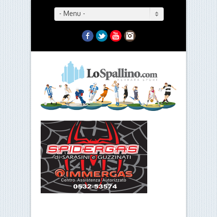
- Menu -
Facebook
Twitter
YouTube
Instagram