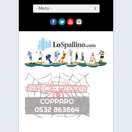
- Menu -
Facebook
Twitter
YouTube
Instagram