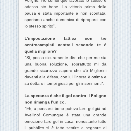
Foligno. Ho comunque lavorato lo stesso e
adesso sto bene. La vittoria prima della
pausa è stata importante e non scontata,
speriamo anche domenica di riproporci con
lo stesso spirito”.
L’impostazione tattica con tre
centrocampisti centrali secondo te è
quella migliore?
“
Sì, posso sicuramente dire che per me sia
una buona soluzione, soprattutto mi dà
grande sicurezza sapere che c’è Migliorini
davanti alla difesa, con lui l’intesa è ottima e
sa dettare i tempi giusti per gli inserimenti”.
La speranza è che il gol contro il Foligno
non rimanga l’unico.
“
Eh, a pensarci bene potevo fare gol già ad
Avellino! Comunque è stata una grande
emozione fare gol in casa, nonostante tutto
il pubblico si è fatto sentire e segnare al