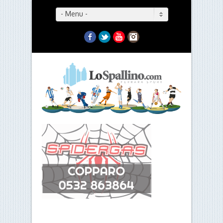
- Menu -
Facebook
Twitter
YouTube
Instagram