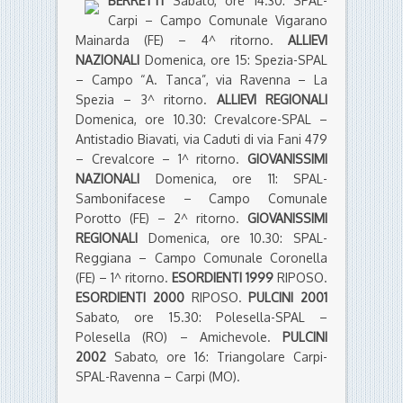
BERRETTI
Sabato, ore 14.30: SPAL-
Carpi – Campo Comunale Vigarano
Mainarda (FE) – 4^ ritorno.
ALLIEVI
NAZIONALI
Domenica, ore 15: Spezia-SPAL
– Campo “A. Tanca”, via Ravenna – La
Spezia – 3^ ritorno.
ALLIEVI REGIONALI
Domenica, ore 10.30: Crevalcore-SPAL –
Antistadio Biavati, via Caduti di via Fani 479
– Crevalcore – 1^ ritorno.
GIOVANISSIMI
NAZIONALI
Domenica, ore 11: SPAL-
Sambonifacese – Campo Comunale
Porotto (FE) – 2^ ritorno.
GIOVANISSIMI
REGIONALI
Domenica, ore 10.30: SPAL-
Reggiana – Campo Comunale Coronella
(FE) – 1^ ritorno.
ESORDIENTI 1999
RIPOSO.
ESORDIENTI 2000
RIPOSO.
PULCINI 2001
Sabato, ore 15.30: Polesella-SPAL –
Polesella (RO) – Amichevole.
PULCINI
2002
Sabato, ore 16: Triangolare Carpi-
SPAL-Ravenna – Carpi (MO).