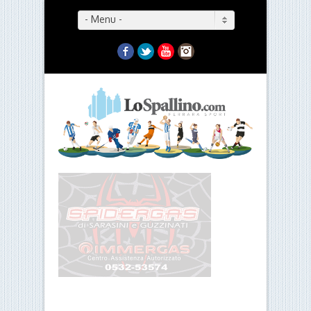
- Menu -
Facebook
Twitter
YouTube
Instagram