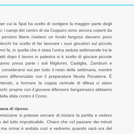
 per cui la Spal ha scelto di svolgere la maggior parte degli
no: i campi del centro di via Copparo sono ancora coperti da
porzioni libere rivelano un fondo fangoso davvero poco
ecchi ha scelto di far lavorare i suoi giocatori sul piccolo
nni fa, in quella che è stata l’unica seduta settimanale tra le
tti dopo il lavoro in palestra si è scelto di giocare piccole
hanno preso parte i soli Migliorini, Castiglia, Zamboni e
 considerarsi out per tutto il resto della settimana, mentre
voro differenziato con il preparatore Nicola Pocaterra. È
tendo, a formare la coppia centrale di difesa ci siano
hi: proprio con il giovane difensore bergamasco abbiamo
della sfida contro il Como.
mana di riposo.
mezzane si potesse cercare di iniziare la partita e vedere
el tutto impraticabile. Chiaro che col passare dei minuti
ile, ma ormai è andata così e vedremo quando sarà ora del