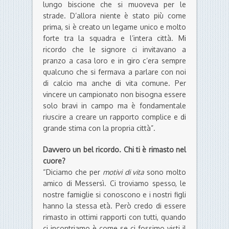
lungo biscione che si muoveva per le
strade. D’allora niente è stato più come
prima, si è creato un legame unico e molto
forte tra la squadra e l’intera città. Mi
ricordo che le signore ci invitavano a
pranzo a casa loro e in giro c’era sempre
qualcuno che si fermava a parlare con noi
di calcio ma anche di vita comune. Per
vincere un campionato non bisogna essere
solo bravi in campo ma è fondamentale
riuscire a creare un rapporto complice e di
grande stima con la propria città”.
Davvero un bel ricordo. Chi ti è rimasto nel
cuore?
“Diciamo che per
motivi di vita
sono molto
amico di Messersì. Ci troviamo spesso, le
nostre famiglie si conoscono e i nostri figli
hanno la stessa età. Però credo di essere
rimasto in ottimi rapporti con tutti, quando
ci incontriamo è come se ci fossimo visti il