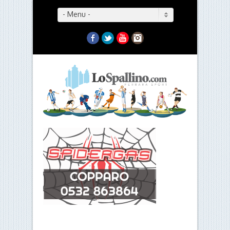
- Menu -
Facebook
Twitter
YouTube
Instagram