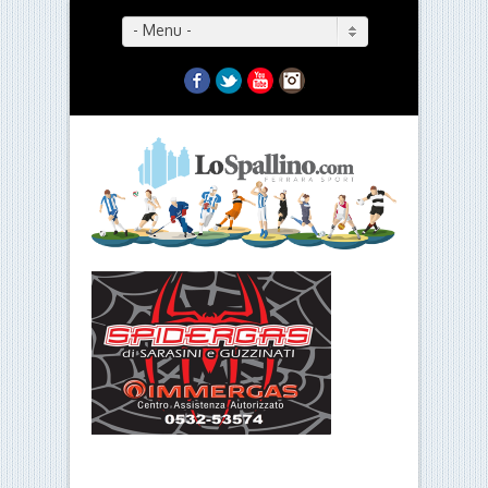
- Menu -
Facebook
Twitter
YouTube
Instagram