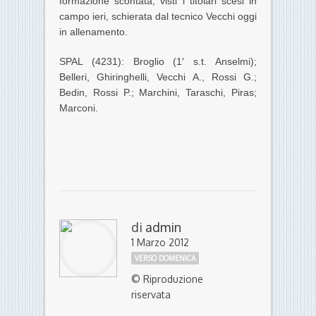
formazione scontata, visti i titolari scesi in
campo ieri, schierata dal tecnico Vecchi oggi
in allenamento.
SPAL (4231): Broglio (1′ s.t. Anselmi);
Belleri, Ghiringhelli, Vecchi A., Rossi G.;
Bedin, Rossi P.; Marchini, Taraschi, Piras;
Marconi.
di
admin
1 Marzo 2012
VERSO DOMENICA
© Riproduzione
riservata