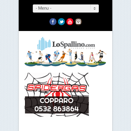
- Menu -
Facebook
Twitter
YouTube
Instagram