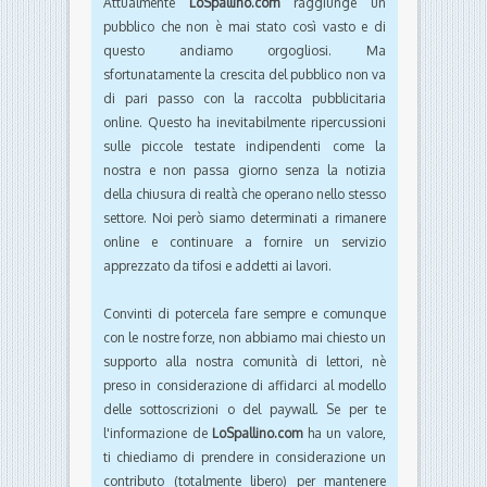
Attualmente
LoSpallino.com
raggiunge un
pubblico che non è mai stato così vasto e di
questo andiamo orgogliosi. Ma
sfortunatamente la crescita del pubblico non va
di pari passo con la raccolta pubblicitaria
online. Questo ha inevitabilmente ripercussioni
sulle piccole testate indipendenti come la
nostra e non passa giorno senza la notizia
della chiusura di realtà che operano nello stesso
settore. Noi però siamo determinati a rimanere
online e continuare a fornire un servizio
apprezzato da tifosi e addetti ai lavori.
Convinti di potercela fare sempre e comunque
con le nostre forze, non abbiamo mai chiesto un
supporto alla nostra comunità di lettori, nè
preso in considerazione di affidarci al modello
delle sottoscrizioni o del paywall. Se per te
l'informazione de
LoSpallino.com
ha un valore,
ti chiediamo di prendere in considerazione un
contributo (totalmente libero) per mantenere