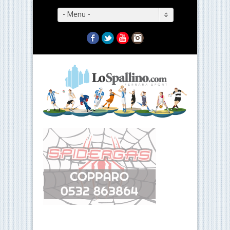
- Menu -
Facebook
Twitter
YouTube
Instagram