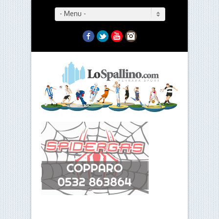
- Menu -
Facebook
Twitter
YouTube
Instagram