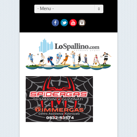
- Menu -
Facebook
Twitter
YouTube
Instagram