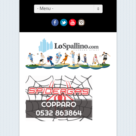
- Menu -
Facebook
Twitter
YouTube
Instagram