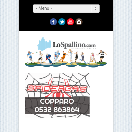
- Menu -
Facebook
Twitter
YouTube
Instagram