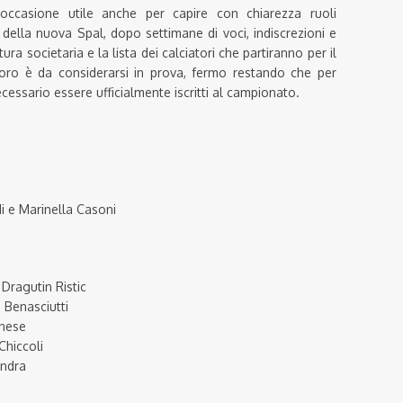
occasione utile anche per capire con chiarezza ruoli
e della nuova Spal, dopo settimane di voci, indiscrezioni e
ra societaria e la lista dei calciatori che partiranno per il
 loro è da considerarsi in prova, fermo restando che per
necessario essere ufficialmente iscritti al campionato.
di e Marinella Casoni
 Dragutin Ristic
 Benasciutti
onese
Chiccoli
andra