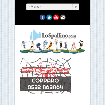
- Menu -
Facebook
Twitter
YouTube
Instagram