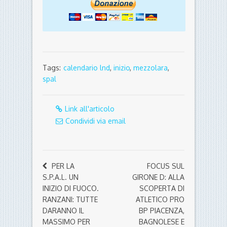
Tags:
calendario lnd
,
inizio
,
mezzolara
,
spal
Link all'articolo
Condividi via email
PER LA
FOCUS SUL
S.P.A.L. UN
GIRONE D: ALLA
INIZIO DI FUOCO.
SCOPERTA DI
RANZANI: TUTTE
ATLETICO PRO
DARANNO IL
BP PIACENZA,
MASSIMO PER
BAGNOLESE E