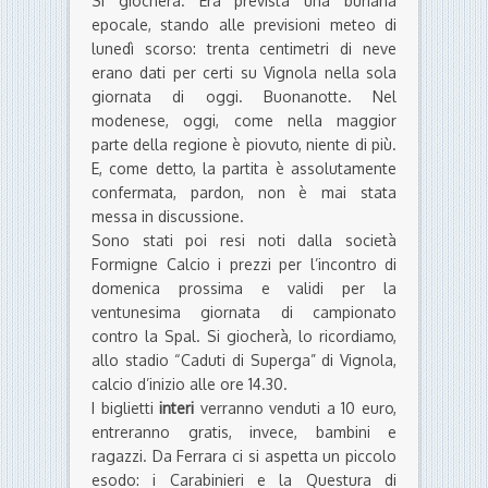
Si giocherà. Era prevista una buriana
epocale, stando alle previsioni meteo di
lunedì scorso: trenta centimetri di neve
erano dati per certi su Vignola nella sola
giornata di oggi. Buonanotte. Nel
modenese, oggi, come nella maggior
parte della regione è piovuto, niente di più.
E, come detto, la partita è assolutamente
confermata, pardon, non è mai stata
messa in discussione.
Sono stati poi resi noti dalla società
Formigne Calcio i prezzi per l’incontro di
domenica prossima e validi per la
ventunesima giornata di campionato
contro la Spal. Si giocherà, lo ricordiamo,
allo stadio “Caduti di Superga” di Vignola,
calcio d’inizio alle ore 14.30.
I biglietti
interi
verranno venduti a 10 euro,
entreranno gratis, invece, bambini e
ragazzi. Da Ferrara ci si aspetta un piccolo
esodo: i Carabinieri e la Questura di