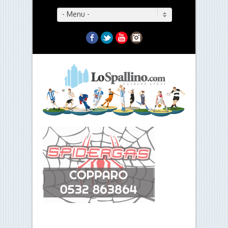
- Menu -
Facebook
Twitter
YouTube
Instagram