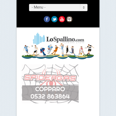
- Menu -
Facebook
Twitter
YouTube
Instagram