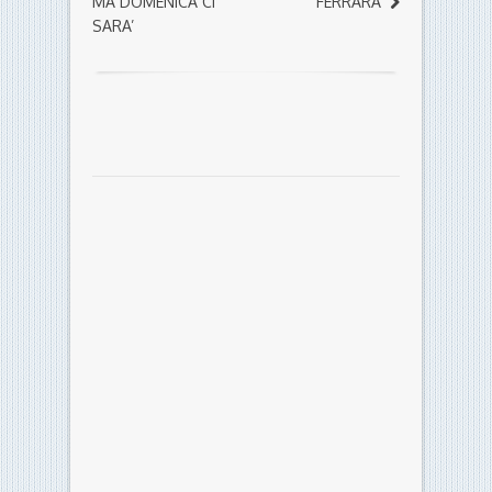
MA DOMENICA CI
FERRARA
SARA’