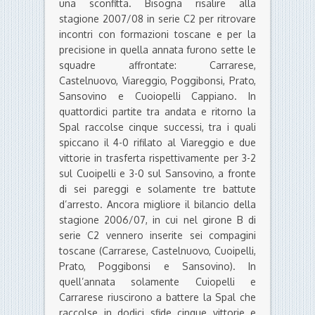
una sconfitta. Bisogna risalire alla
stagione 2007/08 in serie C2 per ritrovare
incontri con formazioni toscane e per la
precisione in quella annata furono sette le
squadre affrontate: Carrarese,
Castelnuovo, Viareggio, Poggibonsi, Prato,
Sansovino e Cuoiopelli Cappiano. In
quattordici partite tra andata e ritorno la
Spal raccolse cinque successi, tra i quali
spiccano il 4-0 rifilato al Viareggio e due
vittorie in trasferta rispettivamente per 3-2
sul Cuoipelli e 3-0 sul Sansovino, a fronte
di sei pareggi e solamente tre battute
d’arresto. Ancora migliore il bilancio della
stagione 2006/07, in cui nel girone B di
serie C2 vennero inserite sei compagini
toscane (Carrarese, Castelnuovo, Cuoipelli,
Prato, Poggibonsi e Sansovino). In
quell’annata solamente Cuiopelli e
Carrarese riuscirono a battere la Spal che
raccolse in dodici sfide cinque vittorie e