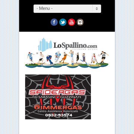
- Menu -
Facebook
Twitter
YouTube
Instagram