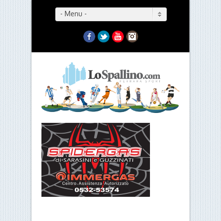
- Menu -
Facebook
Twitter
YouTube
Instagram