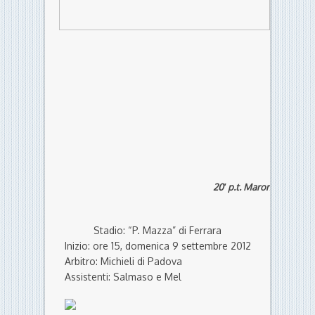
20′ p.t. Marongiu
36′ s.t.
Stadio: “P. Mazza” di Ferrara
Inizio: ore 15, domenica 9 settembre 2012
Arbitro: Michieli di Padova
Assistenti: Salmaso e Mel