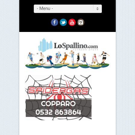
- Menu -
Facebook
Twitter
YouTube
Instagram