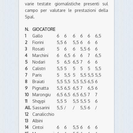
varie testate giornalistiche presenti sul
campo per valutare le prestazioni della
Spal.
N.
GIOCATORE
1
Gallo
6
6
6
6
6
6,5
2
Fiorini
5,5
6
5,5
6
6
6
3
Rosati
5
6
6
5,5
6
6
4
Marchini
6
6,5
6
6
7
6,5
5
Nodari
5
6,5
6,5
7
6
6
6
Calistri
5,5
5
5
5
5
5,5
7
Paris
5
5,5
5
5,5
5,5
5,5
8
Braiati
5,5
5,5
5,5
5,5
6,5
6
9
Pignatta
5,5
6,5
6,5
7
6,5
6
10
Marongiu
6,5
6,5
6,5
6,5
7
7
11
Shqypi
5,5
5
5,5
5,5
5
6
All.
Sassarini
5,5
/
/
5,5
6
/
12
Canalicchio
13
Albini
14
Cintoi
6
6
5,5
6
6
6