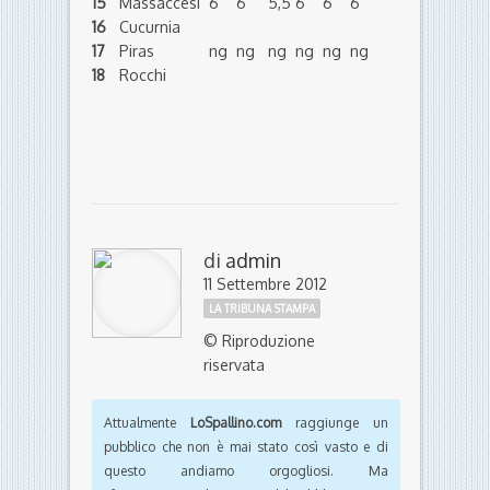
15
Massaccesi
6
6
5,5
6
6
6
16
Cucurnia
17
Piras
ng
ng
ng
ng
ng
ng
18
Rocchi
di
admin
11 Settembre 2012
LA TRIBUNA STAMPA
© Riproduzione
riservata
Attualmente
LoSpallino.com
raggiunge un
pubblico che non è mai stato così vasto e di
questo andiamo orgogliosi. Ma