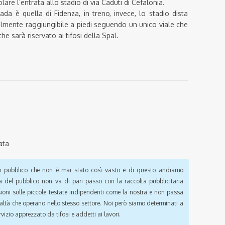
re l’entrata allo stadio di via Caduti di Cefalonia.
rada è quella di Fidenza, in treno, invece, lo stadio dista
ilmente raggiungibile a piedi seguendo un unico viale che
he sarà riservato ai tifosi della Spal.
ata
pubblico che non è mai stato così vasto e di questo andiamo
a del pubblico non va di pari passo con la raccolta pubblicitaria
sioni sulle piccole testate indipendenti come la nostra e non passa
ealtà che operano nello stesso settore. Noi però siamo determinati a
vizio apprezzato da tifosi e addetti ai lavori.