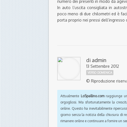
numero dei presenti in modo da agevola
In auto l’uscita consigliata in autost
poco meno di due chilometri ed è fac
porta proprio nei pressi dell’ingresso c
di
admin
13 Settembre 2012
VERSO DOMENICA
© Riproduzione riserv
Attualmente
LoSpallino.com
raggiunge un 
orgogliosi. Ma sfortunatamente la crescit
online. Questo ha inevitabilmente ripercus
giorno senza la notizia della chiusura di r
rimanere online e continuare a fornire un ser