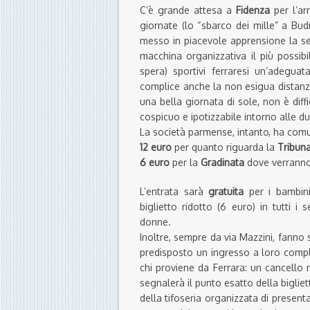
C’è grande attesa a
Fidenza
per l’ar
giornate (lo “sbarco dei mille” a Bu
messo in piacevole apprensione la se
macchina organizzativa il più possibil
spera) sportivi ferraresi un’adeguat
complice anche la non esigua distanz
una bella giornata di sole, non è dif
cospicuo e ipotizzabile intorno alle d
La società parmense, intanto, ha com
12 euro
per quanto riguarda la
Tribun
6 euro
per la
Gradinata
dove verranno 
L’entrata sarà
gratuita
per i bambin
biglietto ridotto (6 euro) in tutti i 
donne.
Inoltre, sempre da via Mazzini, fanno 
predisposto un ingresso a loro complet
chi proviene da Ferrara: un cancello r
segnalerà il punto esatto della bigliett
della tifoseria organizzata di present