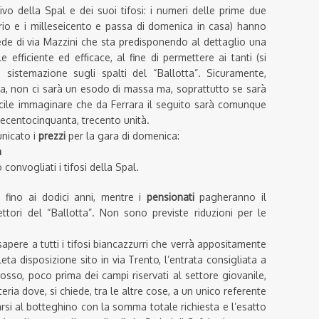
rivo della Spal e dei suoi tifosi: i numeri delle prime due
drio e i milleseicento e passa di domenica in casa) hanno
de di via Mazzini che sta predisponendo al dettaglio una
e efficiente ed efficace, al fine di permettere ai tanti (si
a sistemazione sugli spalti del “Ballotta”. Sicuramente,
a, non ci sarà un esodo di massa ma, soprattutto se sarà
ficile immaginare che da Ferrara il seguito sarà comunque
uecentocinquanta, trecento unità.
unicato i
prezzi
per la gara di domenica:
a
convogliati i tifosi della Spal.
i fino ai dodici anni, mentre i
pensionati
pagheranno il
settori del “Ballotta”. Non sono previste riduzioni per le
sapere a tutti i tifosi biancazzurri che verrà appositamente
a disposizione sito in via Trento, l’entrata consigliata a
osso, poco prima dei campi riservati al settore giovanile,
eria dove, si chiede, tra le altre cose, a un unico referente
arsi al botteghino con la somma totale richiesta e l’esatto