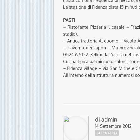
tratta con una frequenza di mezz’ora c
La stazione di Fidenza dista 15 minuti c
PASTI
– Ristorante Pizzeria Il casale – Fr
stadio).
– Antica trattoria Al duomo – Vicolo A
– Taverna dei sapori – Via provincial
0524 67022 (3,4km dall’uscita del case
Cucina tipica parmigiana: salumi, tortel
– Fidenza village – Via San Michele C
All’interno della struttura numerosi son
di
admin
14 Settembre 2012
LA TRASFERTA