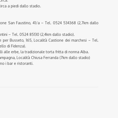
irca.
irca a piedi dallo stadio.
azione San Faustino, 41/a – Tel. 0524 534368 (2,7km dallo
ntini – Tel. 0524 85130 (2,4km dallo stadio).
e per Busseto, 165, Località Castione dei marchesi – Tel.
llo di Fidenza).
li alle erbe, la tradizionale torta fritta di nonna Alba.
ampagna, Località Chiusa Ferranda (7km dallo stadio)
o i bar e ristoranti.