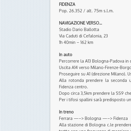
FIDENZA
Pop. 26.352 / alt. 75m s.l.m.
NAVIGAZIONE VERSO…
Stadio Dario Ballotta
Via Caduti di Cefalonia, 23
1h 40min – 162 km
In auto
Percorrere la A13 Bologna-Padova in 
Uscita A14 verso Milano-Firenze-Borg
Proseguire su A1 (direzione Milano). 
Alla rotonda prendere la seconda u
Fidenza centro.
Dopo circa 3,5km prendere la SS9 che 
Per i tifosi spallini sarà predisposto u
In treno
Ferrara —–> Bologna —–> Fidenza
Alla stazione di Bologna c.le prendere