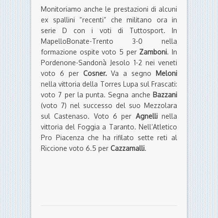
Monitoriamo anche le prestazioni di alcuni
ex spallini “recenti” che militano ora in
serie D con i voti di Tuttosport. In
MapelloBonate-Trento 3-0 nella
formazione ospite voto 5 per
Zamboni
. In
Pordenone-Sandonà Jesolo 1-2 nei veneti
voto 6 per
Cosner.
Va a segno
Meloni
nella vittoria della Torres Lupa sul Frascati:
voto 7 per la punta. Segna anche
Bazzani
(voto 7) nel successo del suo Mezzolara
sul Castenaso. Voto 6 per
Agnelli
nella
vittoria del Foggia a Taranto. Nell’Atletico
Pro Piacenza che ha rifilato sette reti al
Riccione voto 6.5 per
Cazzamalli
.