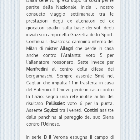
Dalla serie A, ripresa dopo la sosta per le
partite della Nazionale, inizia il nostro
consueto viaggio settimanale tra le
prestazioni degli ex allenatori ed ex
giocatori spallini sulla base dei voti degli
inviati sui campi della Gazzetta dello Sport.
Continua il disastroso cammino interno del
Milan di mister
Allegri
che perde in casa
anche contro l’Atalanta: voto 5 per
l’allenatore rossonero. Sette invece per
Manfredini
al centro della difesa dei
bergamaschi. Sempre assente
Smit
nel
Cagliari che impatta 1-1 in trasferta in casa
del Palermo. Il Chievo perde in casa contro
la Lazio: segna una rete inutile ai fini del
risultato
Pellissier:
voto 6 per la punta.
Assente
Squizzi
tra i veneti.
Contini
assiste
dalla panchina al pareggio del suo Siena
contro l’Udinese.
In serie B il Verona espugna il campo di