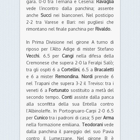
gara. 0-0 tra Ternana e Cesena:
Ravaglia
vede l’incontro dalla panchina; assente
anche
Succi
nei bianconeri. Nel posticipo
2-2 tra Varese e Bari: nei pugliesi che
rimontano nel finale panchina per
Rivaldo
.
In Prima Divisione nel girone A turno di
riposo per l’Alto Adige di mister Stefano
Vecchi
. 6.5 per
Cangi
nella difesa della
Cremonese che supera 2-0 la Feralpi Salò;
tra gli ospiti 6 a
Cortellini
, 6.5 a
Bracaletti
e 6 a mister
Remondina
.
Nordi
prende 6
nel Trapani che supera 3-2 il Treviso: tra i
veneti 6 a
Fortunato
sostituito a metà del
secondo tempo.
Conti
assiste dalla panca
alla sconfitta della sua Entella contro
l’Albinoleffe. In Portogruaro-Carpi 2-0 6.5
per
Cunico
tra i padroni di casa; 5 per
Arma
nella formazione emiliana.
Teodorani
vede
dalla panchina il pareggio del suo Pavia
contro il Lumezzane. Nel girone B è