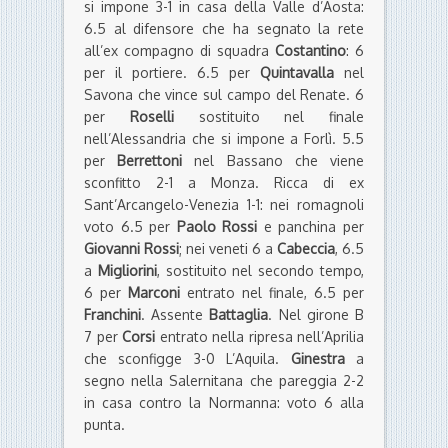
si impone 3-1 in casa della Valle d’Aosta:
6.5 al difensore che ha segnato la rete
all’ex compagno di squadra
Costantino
: 6
per il portiere. 6.5 per
Quintavalla
nel
Savona che vince sul campo del Renate. 6
per
Roselli
sostituito nel finale
nell’Alessandria che si impone a Forlì. 5.5
per
Berrettoni
nel Bassano che viene
sconfitto 2-1 a Monza. Ricca di ex
Sant’Arcangelo-Venezia 1-1: nei romagnoli
voto 6.5 per
Paolo Rossi
e panchina per
Giovanni Rossi
; nei veneti 6 a
Cabeccia
, 6.5
a
Migliorini
, sostituito nel secondo tempo,
6 per
Marconi
entrato nel finale, 6.5 per
Franchini
. Assente
Battaglia
. Nel girone B
7 per
Corsi
entrato nella ripresa nell’Aprilia
che sconfigge 3-0 L’Aquila.
Ginestra
a
segno nella Salernitana che pareggia 2-2
in casa contro la Normanna: voto 6 alla
punta.