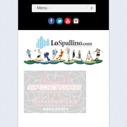
- Menu -
Facebook
Twitter
YouTube
Instagram