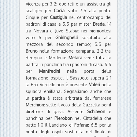
Vicenza per 3-2: due reti e un assist tra gli
scaligeri per
Cacia
: voto 7.5 alla punta.
Cinque per
Castiglia
nel centrocampo dei
padroni di casa e 5.5 per mister
Breda
. 1-1
tra Novara e Juve Stabia: nei piemontesi
voto 6 per
Ghiringhelli
sostituito alla
mezzora del secondo tempo; 5.5 per
Bruno
nella formazione campana. 2-2 tra
Reggina e Modena:
Melara
vede tutta la
partita in panchina tra i padroni di casa. 5.5
per
Manfredini
nella porta della
formazione ospite. Il Sassuolo supera 2-1
la Pro Vercelli: non è presente
Valeri
nella
squadra emiliana. Segnaliamo anche che
la partita è stata arbitrata dal ferrarese
Merchiori
: sette il voto della Gazzetta per il
direttore di gara. Assente
Schiavon
e
panchina per
Pierobon
nel Cittadella che
batte 1-0 il Lanciano di
Fofana
: 6.5 per la
punta degli ospiti sostituita nel finale di