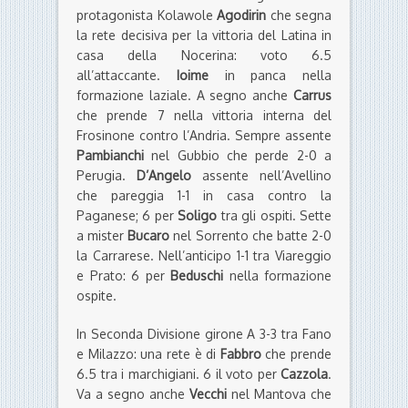
protagonista Kolawole
Agodirin
che segna
la rete decisiva per la vittoria del Latina in
casa della Nocerina: voto 6.5
all’attaccante.
Ioime
in panca nella
formazione laziale. A segno anche
Carrus
che prende 7 nella vittoria interna del
Frosinone contro l’Andria. Sempre assente
Pambianchi
nel Gubbio che perde 2-0 a
Perugia.
D’Angelo
assente nell’Avellino
che pareggia 1-1 in casa contro la
Paganese; 6 per
Soligo
tra gli ospiti. Sette
a mister
Bucaro
nel Sorrento che batte 2-0
la Carrarese. Nell’anticipo 1-1 tra Viareggio
e Prato: 6 per
Beduschi
nella formazione
ospite.
In Seconda Divisione girone A 3-3 tra Fano
e Milazzo: una rete è di
Fabbro
che prende
6.5 tra i marchigiani. 6 il voto per
Cazzola
.
Va a segno anche
Vecchi
nel Mantova che