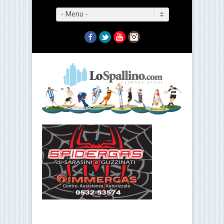
- Menu -
Facebook
Twitter
YouTube
Instagram