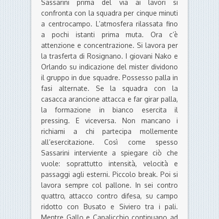
Sassarini prima del via ai lavori si
confronta con la squadra per cinque minuti
a centrocampo. L’atmosfera rilassata fino
a pochi istanti prima muta. Ora c’è
attenzione e concentrazione. Si lavora per
la trasferta di Rosignano. I giovani Nako e
Orlando su indicazione del mister dividono
il gruppo in due squadre. Possesso palla in
fasi alternate. Se la squadra con la
casacca arancione attacca e far girar palla,
la formazione in bianco esercita il
pressing. E viceversa. Non mancano i
richiami a chi partecipa mollemente
all’esercitazione. Così come spesso
Sassarini interviente a spiegare ciò che
vuole: soprattutto intensità, velocità e
passaggi agli esterni. Piccolo break. Poi si
lavora sempre col pallone. In sei contro
quattro, attacco contro difesa, su campo
ridotto con Busato e Siviero tra i pali.
Mentre Gallo e Canalicchio continuano ad