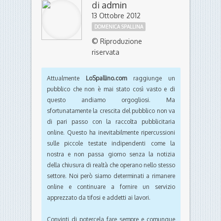
di
admin
13 Ottobre 2012
DOMENICA SPALLINA
© Riproduzione
riservata
Attualmente
LoSpallino.com
raggiunge un
pubblico che non è mai stato così vasto e di
questo andiamo orgogliosi. Ma
sfortunatamente la crescita del pubblico non va
di pari passo con la raccolta pubblicitaria
online. Questo ha inevitabilmente ripercussioni
sulle piccole testate indipendenti come la
nostra e non passa giorno senza la notizia
della chiusura di realtà che operano nello stesso
settore. Noi però siamo determinati a rimanere
online e continuare a fornire un servizio
apprezzato da tifosi e addetti ai lavori.
Convinti di potercela fare sempre e comunque