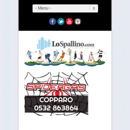
- Menu -
Facebook
Twitter
YouTube
Instagram