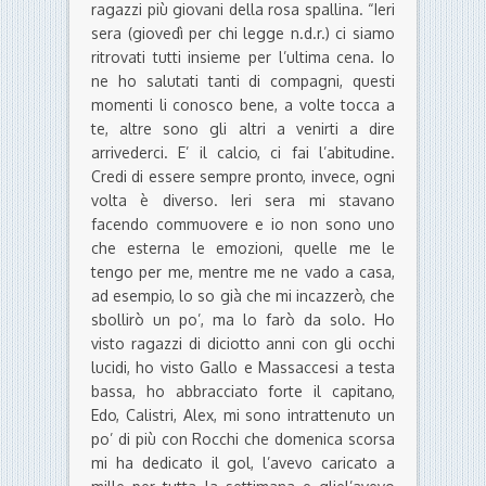
ragazzi più giovani della rosa spallina. “Ieri
sera (giovedì per chi legge n.d.r.) ci siamo
ritrovati tutti insieme per l’ultima cena. Io
ne ho salutati tanti di compagni, questi
momenti li conosco bene, a volte tocca a
te, altre sono gli altri a venirti a dire
arrivederci. E’ il calcio, ci fai l’abitudine.
Credi di essere sempre pronto, invece, ogni
volta è diverso. Ieri sera mi stavano
facendo commuovere e io non sono uno
che esterna le emozioni, quelle me le
tengo per me, mentre me ne vado a casa,
ad esempio, lo so già che mi incazzerò, che
sbollirò un po’, ma lo farò da solo. Ho
visto ragazzi di diciotto anni con gli occhi
lucidi, ho visto Gallo e Massaccesi a testa
bassa, ho abbracciato forte il capitano,
Edo, Calistri, Alex, mi sono intrattenuto un
po’ di più con Rocchi che domenica scorsa
mi ha dedicato il gol, l’avevo caricato a