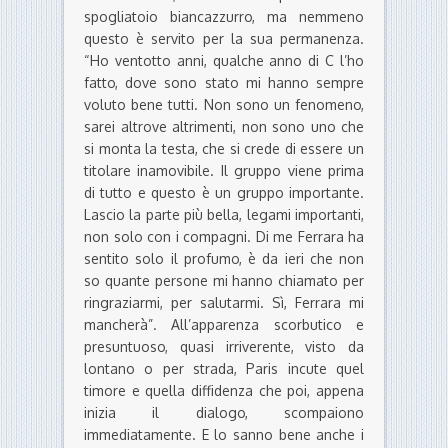
spogliatoio biancazzurro, ma nemmeno
questo è servito per la sua permanenza.
“Ho ventotto anni, qualche anno di C l’ho
fatto, dove sono stato mi hanno sempre
voluto bene tutti. Non sono un fenomeno,
sarei altrove altrimenti, non sono uno che
si monta la testa, che si crede di essere un
titolare inamovibile. Il gruppo viene prima
di tutto e questo è un gruppo importante.
Lascio la parte più bella, legami importanti,
non solo con i compagni. Di me Ferrara ha
sentito solo il profumo, è da ieri che non
so quante persone mi hanno chiamato per
ringraziarmi, per salutarmi. Sì, Ferrara mi
mancherà”. All’apparenza scorbutico e
presuntuoso, quasi irriverente, visto da
lontano o per strada, Paris incute quel
timore e quella diffidenza che poi, appena
inizia il dialogo, scompaiono
immediatamente. E lo sanno bene anche i