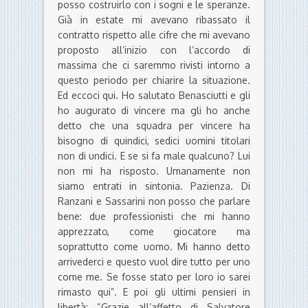
posso costruirlo con i sogni e le speranze.
Già in estate mi avevano ribassato il
contratto rispetto alle cifre che mi avevano
proposto all’inizio con l’accordo di
massima che ci saremmo rivisti intorno a
questo periodo per chiarire la situazione.
Ed eccoci qui. Ho salutato Benasciutti e gli
ho augurato di vincere ma gli ho anche
detto che una squadra per vincere ha
bisogno di quindici, sedici uomini titolari
non di undici. E se si fa male qualcuno? Lui
non mi ha risposto. Umanamente non
siamo entrati in sintonia. Pazienza. Di
Ranzani e Sassarini non posso che parlare
bene: due professionisti che mi hanno
apprezzato, come giocatore ma
soprattutto come uomo. Mi hanno detto
arrivederci e questo vuol dire tutto per uno
come me. Se fosse stato per loro io sarei
rimasto qui”. E poi gli ultimi pensieri in
libertà: “Grazie all’affetto di Salvatore