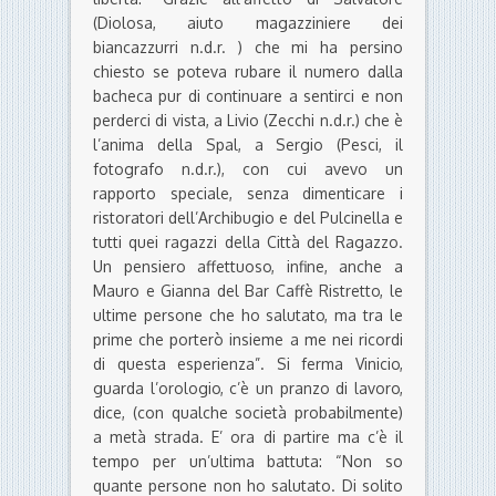
(Diolosa, aiuto magazziniere dei
biancazzurri n.d.r. ) che mi ha persino
chiesto se poteva rubare il numero dalla
bacheca pur di continuare a sentirci e non
perderci di vista, a Livio (Zecchi n.d.r.) che è
l’anima della Spal, a Sergio (Pesci, il
fotografo n.d.r.), con cui avevo un
rapporto speciale, senza dimenticare i
ristoratori dell’Archibugio e del Pulcinella e
tutti quei ragazzi della Città del Ragazzo.
Un pensiero affettuoso, infine, anche a
Mauro e Gianna del Bar Caffè Ristretto, le
ultime persone che ho salutato, ma tra le
prime che porterò insieme a me nei ricordi
di questa esperienza”. Si ferma Vinicio,
guarda l’orologio, c’è un pranzo di lavoro,
dice, (con qualche società probabilmente)
a metà strada. E’ ora di partire ma c’è il
tempo per un’ultima battuta: “Non so
quante persone non ho salutato. Di solito