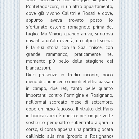
Pontelagoscuro, in un altro appartamento,
dove già vivono Calistri e Rosati e dove,
appunto, aveva trovato posto lo
sfortunato esterno romagnolo prima del
taglio. Ma Vinicio, quando arriva, si ritrova
davanti a un’altra verità, un colpo di scena.
E la sua storia con la Spal finisce, con
grande rammarico, praticamente nel
momento più bello della stagione dei
biancazzurri.
Dieci presenze in tredici incontri, poco
meno di cinquecento minuti effettivi passati
in campo, due reti, tanto belle quanto
importanti contro Formigine e Rosignano,
nell’ormai scordato mese di settembre,
dopo un inizio faticoso. Il ritratto del Paris
in biancazzurro è questo: per cinque volte
sostituito, per quattro subentrato a gara in
corso, si conta appena una partita giocata
dall’inizio alla fine (proprio a Rosignano)