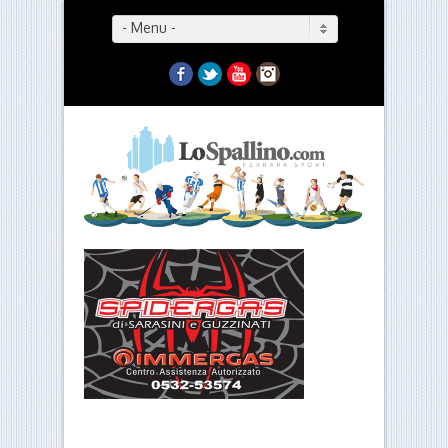
- Menu -
Facebook
Twitter
YouTube
Instagram