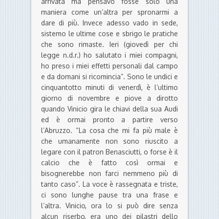
arrivata ma pensavo fosse solo una
maniera come un’altra per spronarmi a
dare di più. Invece adesso vado in sede,
sistemo le ultime cose e sbrigo le pratiche
che sono rimaste. Ieri (giovedì per chi
legge n.d.r.) ho salutato i miei compagni,
ho preso i miei effetti personali dal campo
e da domani si ricomincia”. Sono le undici e
cinquantotto minuti di venerdì, è l’ultimo
giorno di novembre e piove a dirotto
quando Vinicio gira le chiavi della sua Audi
ed è ormai pronto a partire verso
l’Abruzzo. “La cosa che mi fa più male è
che umanamente non sono riuscito a
legare con il patron Benasciutti, o forse è il
calcio che è fatto così ormai e
bisognerebbe non farci nemmeno più di
tanto caso”. La voce è rassegnata e triste,
ci sono lunghe pause tra una frase e
l’altra. Vinicio, ora lo si può dire senza
alcun riserbo, era uno dei pilastri dello