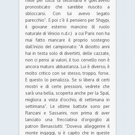
mille per tutta la settimana e gliel’avevo
pronosticato che sarebbe riuscito a
sbloccarsi. Con lui avevo legato
parecchio”. E poi c’è il pensiero per Shqypi,
il giovane esterno mancino (il ruolo
naturale di Vinicio n.d.r.) a cui Paris non ha
mai fatto mancare il proprio sostegno
dall’inizio del campionato: “A diciotto anni
hai in testa solo di divertirti, delle cazzate,
non ci pensi ai valori, il tuo cervello non è
ancora maturo abbastanza. Lui è diverso, è
molto critico con se stesso, troppo, forse.
E questo lo penalizza. Se si libera di certi
mostri e di certe pressioni, vedrete che
sarà una bella, scoperta anche per la Spal,
migliora a vista d’occhio, di settimana in
settimana”. Le ultime battute sono per
Ranzani e Sassarini, non prima di aver
lanciato una frecciatina d’orgoglio al
patron Benasciutti: “Doveva alleggerire il
monte ingaggi, si è capito che in queste