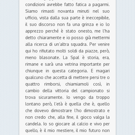
condizioni avrebbe fatto fatica a pagarmi.
Siamo rimasti novanta minuti nel suo
ufficio, vista dalla sua parte è ineccepibile,
il suo discorso non fa una grinza e io lo
apprezzo perché è stato onesto, me l’ha
detto chiaramente e io posso già mettermi
alla ricerca di un’altra squadra. Per venire
qui ho rifiutato molti soldi da piazze, però,
meno blasonate. La Spal è storia, era,
rimane e sarà una vetrina importante per
chiunque in questa categoria. E magari
qualcuno che accetta di mettere persi tre o
quattro rimborsi, chiamiamoli così, in
cambio della vittoria del campionato si
trova sicuramente. Io vengo da troppo
lontano però, l’età è quella che è, quello
che dovevo dimostrare l’ho dimostrato e
non credo che, alla fine, il gioco valga la
candela. Io so giocare al calcio e vivo per
quello, è il mio mestiere, il mio futuro non